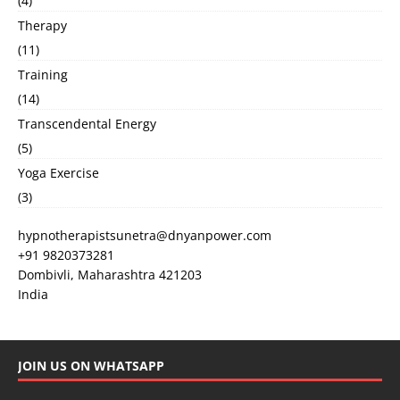
(4)
Therapy
(11)
Training
(14)
Transcendental Energy
(5)
Yoga Exercise
(3)
hypnotherapistsunetra@dnyanpower.com
+91 9820373281
Dombivli
,
Maharashtra
421203
India
JOIN US ON WHATSAPP