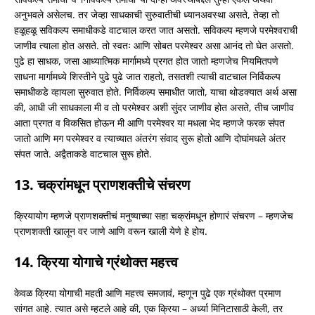
अनुभवले असेलच. तर जेव्हा साधकाची सुरुवातीची ध्यानअवस्था असते, तेव्हा तो
हळूहळू सविकल्प समाधीकडे वाटचाल करत जात असतो. सविकल्प म्हणजे परमेश्वराची
जाणीव त्याला होत असते. तो स्वतः आणि सोबत परमेश्वर असा आनंद तो घेत असतो.
पुढे हा साधक, जसा आध्यात्मिक मार्गामध्ये प्रगत होत जातो म्हणजेच नियमितपणे
साधना मार्गामध्ये शिस्तीने पुढे पुढे जात राहतो, तसतशी त्याची वाटचाल निर्विकल्प
समाधीकडे व्हायला सुरुवात होते. निर्विकल्प समाधीत जातो, याचा थोडक्यात अर्थ असा
की, आधी जी साधकाला मी व तो परमेश्वर अशी सुंदर जाणीव होत असते, तीच जाणीव
आता प्रगत व विकसित होऊन मी आणि परमेश्वर या मधला भेद म्हणजे फरक संपत
जातो आणि मग परमेश्वर व त्याच्यात अंतरंग संवाद सुरू होतो आणि दोघांमधले अंतर
संपत जाते. अद्वैताकडे वाटचाल सुरू होते.
13. चक्रांमधून प्राणशक्तीचे संचरण
क्रियायोग म्हणजे प्राणशक्तीचं मनुष्याच्या सहा चक्रांमधून होणारं संचरण – म्हणजेच
प्राणशक्ती खालून वर जाणे आणि वरून खाली येणे हे होय.
14. क्रिया योगाचे ग्रंथोक्त महत्त्व
केवळ क्रिया योगाची महती आणि महत्त्व समजावं, म्हणून पुढे एक ग्रंथोक्त प्रमाण
सांगत आहे. त्यात असे म्हटले आहे की, एक क्रिया – अर्ध्या मिनिटासाठी केली, तर