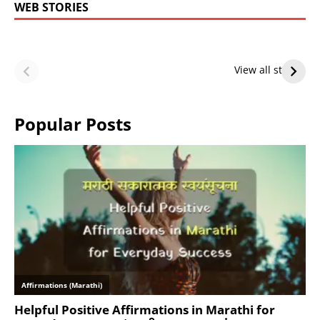
WEB STORIES
LeBron James’
LeBron James’
Future — Lakers
Lakers Future
View all stories
or Warriors?
Hangs in Balance
Popular Posts