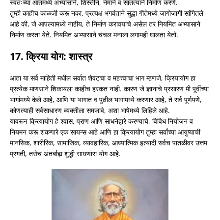
स्वतःच्या आतमध्ये अभ्यासाने, शिस्तीने, नेमाने व सातत्याने निर्माण करणे.
तुम्ही काहीच काळजी करू नका. प्रत्यक्ष भगवंताने सुद्धा गीतेमध्ये जागोजागी सांगितले
आहे की, जे आपल्यामध्ये नाहीय, ते निर्माण करावयाचे असेल तर नियमित अभ्यासाने
निर्माण करता येते. नियमित अभ्यासाने चंचल मनाला लगामही घालता येतो.
17. क्रिया योग: शास्त्र
आता या सर्व माहिती मधील सर्वात शेवटचा व महत्त्वाचा भाग म्हणजे, क्रियायोग हा
प्रत्येक माणसाने शिकायला काहीच हरकत नाही. कारण जे ज्ञानाचे प्रसारण मी पूर्वीच्या
भागांमध्ये केले आहे, आणि या भागात व पुढील भागांमध्ये करणार आहे, ते सर्व पूर्णपणे,
कोणत्याही सर्वसाधारण व्यक्तीला समजावे, अशा भाषेमध्ये लिहिले आहे.
यावरून क्रियायोग हे श्वास, प्राण आणि साधनेद्वारे करण्याचे, विविध नियोजन व
नियमन करू शकणारे एक सायन्स आहे आणि हा क्रियायोग तुम्हा सर्वांच्या आयुष्याची
मानसिक, शारीरिक, सामाजिक, व्यावहारिक, आध्यात्मिक इत्यादी सर्वच पातळीवर उत्तम
प्रगती, तसेच अंतर्बाह्य शुद्धी साधणारा योग आहे.