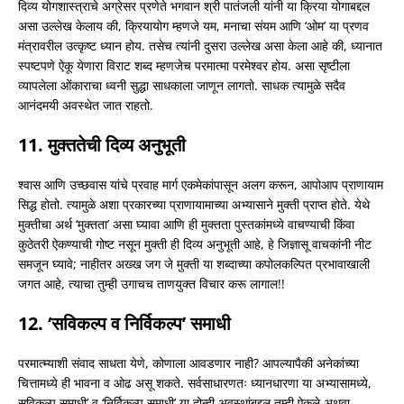
दिव्य योगशास्त्राचे अग्रेसर प्रणेते भगवान श्री पातंजली यांनी या क्रिया योगाबद्दल
असा उल्लेख केलाय की, क्रियायोग म्हणजे यम, मनाचा संयम आणि ‘ओम’ या प्रणव
मंत्रावरील उत्कृष्ट ध्यान होय. तसेच त्यांनी दुसरा उल्लेख असा केला आहे की, ध्यानात
स्पष्टपणे ऐकू येणारा विराट शब्द म्हणजेच परमात्मा परमेश्वर होय. असा सृष्टीला
व्यापलेला ओंकाराचा ध्वनी सुद्धा साधकाला जाणून लागतो. साधक त्यामुळे सदैव
आनंदमयी अवस्थेत जात राहतो.
11. मुक्ततेची दिव्य अनुभूती
श्वास आणि उच्छवास यांचे प्रवाह मार्ग एकमेकांपासून अलग करून, आपोआप प्राणायाम
सिद्ध होतो. त्यामुळे अशा प्रकारच्या प्राणायामाच्या अभ्यासाने मुक्ती प्राप्त होते. येथे
मुक्तीचा अर्थ ‘मुक्तता’ असा घ्यावा आणि ही मुक्तता पुस्तकांमध्ये वाचण्याची किंवा
कुठेतरी ऐकण्याची गोष्ट नसून मुक्ती ही दिव्य अनुभूती आहे, हे जिज्ञासू वाचकांनी नीट
समजून घ्यावे; नाहीतर अख्ख जग जे मुक्ती या शब्दाच्या कपोलकल्पित प्रभावाखाली
जगत आहे, त्याचा तुम्ही उगाचच ताणयुक्त विचार करू लागाल!!
12. ‘सविकल्प व निर्विकल्प’ समाधी
परमात्म्याशी संवाद साधता येणे, कोणाला आवडणार नाही? आपल्यापैकी अनेकांच्या
चित्तामध्ये ही भावना व ओढ असू शकते. सर्वसाधारणतः ध्यानधारणा या अभ्यासामध्ये,
सविकल्प समाधी’ व ‘निर्विकल्प समाधी’ या दोन्ही अवस्थांबद्दल तुम्ही ऐकले अथवा