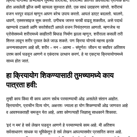
क्रिया योगाच्या अभ्यासाने तुमच्या शरीराची, शरीराच्या अंतर्गत अवयवांची प्रत्येक क्षणी
होत असलेली झीज कमी व्हायला सुरुवात होते. एक साधं उदाहरण सांगते. शरीराचं
वजन भरपूर वाढलं म्हणून आपण बरेच उपाय करतो. आपलं डाएट बदलतो. चालणे,
धावणे, एक्सरसाइज सुरू करतो. उगीचच जास्त चरबी वाढवू शकतील, असे पदार्थ
खाण्याचे टाळतो आणि सरतेशेवटी आपले वजन नियंत्रणात आणतो. म्हणजेच या
प्रोसेसमध्ये शरीरामध्ये काहीतरी बिघाड निर्माण झाला म्हणून, शरीराला कसली तरी
शिस्त लावून शरीर पुरवत केले जाऊ शकते. पण क्रिया योगाचे महत्त्व इतके
अनन्यसाधारण आहे की, शरीर – मन – आत्मा – संपूर्णतः जीवन या सर्वांवर अतिशय
उत्तम कार्य घडवून आणणे व एकंदरच उत्थान करणं, हे या एकट्या क्रियायोगामध्ये
साध्य होत जातं.
हा क्रियायोग शिकण्यासाठी तुमच्यामध्ये काय
पात्रता हवी:
तुम्ही काय किंवा मी काय आपण सर्वच परमात्म्याची ओढ असलेले संतान आहोत.
क्रियायोग, प्राचीन दिव्य योग, अक्षरशः ज्याला हा योग शिकण्याची ओढ जाणवत आहे
व आवश्यकताही समजून येत आहे, अशा कोणत्याही जिज्ञासू साधकाने शिकावा.
‘इदं न मम’ हे सर्व लेखन घडवून आणणे हे परमात्म्याचे काम आहे. मी अतिशय
सर्वसाधारण साधक या भूमिकेतून हे सर्व लेखन आपल्यासमोर प्रसारित करत आहे.