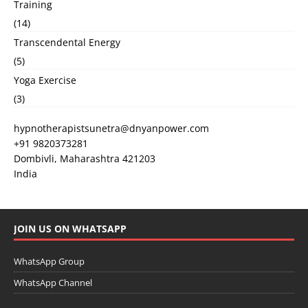
Training
(14)
Transcendental Energy
(5)
Yoga Exercise
(3)
hypnotherapistsunetra@dnyanpower.com
+91 9820373281
Dombivli
,
Maharashtra
421203
India
JOIN US ON WHATSAPP
WhatsApp Group
WhatsApp Channel