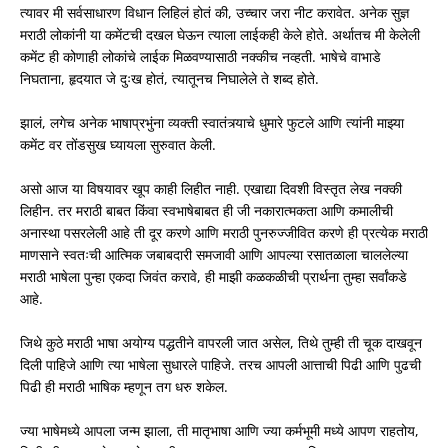
त्यावर मी सर्वसाधारण विधान लिहिलं होतं की, उच्चार जरा नीट करावेत. अनेक सुज्ञ
मराठी लोकांनी या कमेंटची दखल घेऊन त्याला लाईकही केले होते. अर्थातच मी केलेली
कमेंट ही कोणाही लोकांचे लाईक मिळवण्यासाठी नक्कीच नव्हती. भाषेचे वाभाडे
निघताना, हृदयात जे दुःख होतं, त्यातूनच निघालेले ते शब्द होते.
झालं, लगेच अनेक भाषाप्रभुंना व्यक्ती स्वातंत्र्याचे धुमारे फुटले आणि त्यांनी माझ्या
कमेंट वर तोंडसुख घ्यायला सुरुवात केली.
असो आज या विषयावर खूप काही लिहीत नाही. एखाद्या दिवशी विस्तृत लेख नक्की
लिहीन. तर मराठी बाबत किंवा स्वभाषेबाबत ही जी नकारात्मकता आणि कमालीची
अनास्था पसरलेली आहे ती दूर करणे आणि मराठी पुनरुज्जीवित करणे ही प्रत्येक मराठी
माणसाने स्वतःची आत्मिक जबाबदारी समजावी आणि आपल्या रसातळाला चाललेल्या
मराठी भाषेला पुन्हा एकदा जिवंत करावे, ही माझी कळकळीची प्रार्थना तुम्हा सर्वांकडे
आहे.
जिथे कुठे मराठी भाषा अयोग्य पद्धतीने वापरली जात असेल, तिथे तुम्ही ती चूक दाखवून
दिली पाहिजे आणि त्या भाषेला सुधारले पाहिजे. तरच आपली आत्ताची पिढी आणि पुढची
पिढी ही मराठी भाषिक म्हणून तग धरु शकेल.
ज्या भाषेमध्ये आपला जन्म झाला, ती मातृभाषा आणि ज्या कर्मभूमी मध्ये आपण राहतोय,