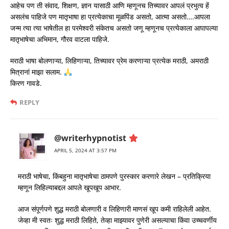
आहेच पण ती संवाद, शिक्षण, ज्ञान यासाठी आणि म्हणूनच तिच्यावर आपलं प्रभुत्व हें
असलंच पाहिजे पण मातृभाषा हा प्रत्येकाचा मूळपिंड असतो, आत्मा असतो….आपला
जन्म त्या त्या भाषेतील हा परमेश्वरी संकेतच असतो जणू म्हणूनच प्रत्येकाला आपापल्या
मातृभाषेचा अभिमान, गौरव वाटला पाहिजे.
मराठी भाषा बोलणाऱ्या, लिहिणाऱ्या, तिच्यावर प्रेम करणाऱ्या प्रत्येक मराठी, अमराठी
मित्रानां माझा सलाम.
किरण गावडे.
REPLY
@writerhypnotist
APRIL 5, 2024 AT 3:57 PM
मराठी भाषेचा, किंबहुना मातृभाषेचा ठामपणे पुरस्कार करणारे लेखन – प्रतिक्रिया
म्हणून लिहिल्याबद्दल आपले खूपखूप आभार.
आज संपूर्णपणे शुद्ध मराठी बोलणारी व लिहिणारी माणसं खूप कमी राहिलेली आहेत.
जेव्हा मी स्वतः शुद्ध मराठी लिहिते, तेव्हा माझ्यावर पुणेरी असल्याचा किंवा उच्चवर्णीय