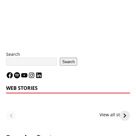
Search
Search
WEB STORIES
LeBron James’
LeBron James’
Future — Lakers
Lakers Future
View all stories
or Warriors?
Hangs in Balance