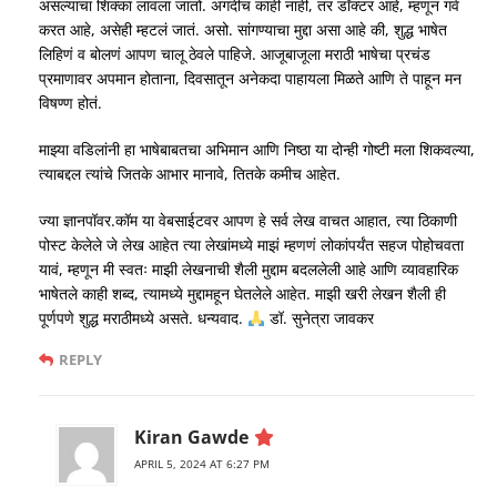
असल्याचा शिक्का लावला जातो. अगदीच काही नाही, तर डॉक्टर आहे, म्हणून गर्व
करत आहे, असेही म्हटलं जातं. असो. सांगण्याचा मुद्दा असा आहे की, शुद्ध भाषेत
लिहिणं व बोलणं आपण चालू ठेवले पाहिजे. आजूबाजूला मराठी भाषेचा प्रचंड
प्रमाणावर अपमान होताना, दिवसातून अनेकदा पाहायला मिळते आणि ते पाहून मन
विषण्ण होतं.
माझ्या वडिलांनी हा भाषेबाबतचा अभिमान आणि निष्ठा या दोन्ही गोष्टी मला शिकवल्या,
त्याबद्दल त्यांचे जितके आभार मानावे, तितके कमीच आहेत.
ज्या ज्ञानपॉवर.कॉम या वेबसाईटवर आपण हे सर्व लेख वाचत आहात, त्या ठिकाणी
पोस्ट केलेले जे लेख आहेत त्या लेखांमध्ये माझं म्हणणं लोकांपर्यंत सहज पोहोचवता
यावं, म्हणून मी स्वतः माझी लेखनाची शैली मुद्दाम बदललेली आहे आणि व्यावहारिक
भाषेतले काही शब्द, त्यामध्ये मुद्दामहून घेतलेले आहेत. माझी खरी लेखन शैली ही
पूर्णपणे शुद्ध मराठीमध्ये असते. धन्यवाद.
डॉ. सुनेत्रा जावकर
REPLY
Kiran Gawde
APRIL 5, 2024 AT 6:27 PM