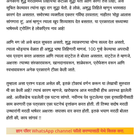
अनेकांना शुद्ध मराठीमध्ये लिहायचा कंटाळा सुद्धा येतो आणि कोणी तसे लिहा, असे
सूचित केल्यावर त्यांना खूप राग सुद्धा येतो. हे लोकं, अशुद्ध लिहिले म्हणून भरमसाठ
कारणं देत असतात. समोरच्या व्यक्तीला एकतर गर्विष्ठ ठरवतात; नाहीतर ‘मोठ्ठा आलास
सांगणारा तू’, असं म्हणून त्याला खूप शिव्याशाप देत बसतात. या प्रकाराला सध्याच्या
भाषेमध्ये ट्रोलिंग हे लोकप्रिय नाव आहे!
आणि मग जो असे बदल सुचवत असतो, शुद्ध व्याकरणाचा योग्य सल्ला देत असतो,
त्याला थोड्याच वेळात ही अशुद्ध भाषा लिहिणारी माणसं, 100 गुन्हे केल्याचा अपराधी
भाव प्रदान करत असतात आणि त्याला वाट्टेल ते बोलत असतात. वाट्टेल ते म्हणजे,
अक्षरशः त्याच्या संस्कारावरून, खानदानावरून, शाळेवरून, प्रोफेशन वरून आणि
स्वभावावरून अनेक प्रकाराने टीका केली जाते.
तुम्हाला असा प्रश्न पडला असेल की, इतकं टोकाचं वर्णन करून या लेखाची सुरुवात
मी का केली आहे? त्याचं कारण म्हणजे, खरोखरच आज मराठीची हीच अवस्था झालेली
आहे. अलीकडेच घडलेली एक घटना सांगते. नवीनच पेव फुटलेल्या एका वृत्तवाहिनीसाठी
काम करणारी एक पत्रकार एका घटनेचं वृत्तांकन करत होती. ती तिच्या सदोष मराठी
उच्चारांनी मराठी भाषेवर अक्षरशः सपासप वार करत होती. इतकं भयाण मराठी बोलत
होती की, काय सांगावं !!
ज्ञान पॉवर WhatsApp channel फॉलो करण्यासाठी येथे क्लिक करा.