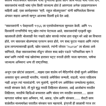
कालच स्वातंत्र्यवीर सावरकर यांची पुण्यतिथी झाली आणि आज मराठी भाषा गौरव दिन.
सावरकरांचं मराठी भाषा प्रेम किती जाज्वल्य होतं हें आपणाला अनेक उदाहरणावरून
माहिती आहें. एका कार्यक्रमात “श्री. राहुल सोलापूरकर” यांनी सांगितलेला किस्सा
अंगावर शहारा आणतो म्हणून आजच्या दिवशी इथे देत आहे.
“सावरकरांनी १ फेब्रुवारी १९६६ ला प्रायोपवेशनाला सुरुवात केली. आणि १५
दिवसांनी रत्नागिरीचे नानू खोत त्यांना भेटायला आले, सावरकरांची प्रकृती खूप
खालावली होती! बोलताही येत नव्हते.खोत सारखे त्यांचा हात दाबून बरे आहे का विचारत
होते, पण सावरकर बोलण्याचा प्रयत्न करत होते, पण शब्द फुटत नव्हता आणि त्यांना
ढास लागल्यासारखी झाली, खोत घाबरले, त्यांनी जोरात “nurse” ला बोलवा असे
सांगितले, तेंव्हा सावरकरांच्या तोंडून जोरात शब्द बाहेर पडले “परिचारिका म्हण रे
बाबा”आणि त्यांची नखं खोतांच्या हातावर घट्ट रुतली होती! याला म्हणतात, भाषेचा
जाज्वल्य अभिमान! धन्य ती राष्ट्रनिष्ठा.
अजून एक छोटंसं उदाहरणं….माझ्या एका शालेय वर्ग मैत्रिणीचे दोन्ही मुलगे अमेरिकेत
असतात सुना अमराठी भारतीय, नातवंडे अमेरिकेत जन्मली, वाढली, भारत पाहिलाच
नाही अजून त्यां नातवंडांनी. पण मुलांनी, सुनांनी पण अमेरिकेत जन्मलेल्या मुलांवर,
मराठी संस्कार केले, ती मुले शुद्ध मराठी लिहितात बोलतात, आई आजोबांना मराठीत
लिहितात, मराठीचे व्हिडिओ बनवतात आणि संवाद पण मराठीत करतात….. ह्याला
म्हणतात भाषेचा खरा अभिमान, गर्व, आवड, प्रेम आणि संस्कार……. शेवटी काय
शाळेतील माध्यमापेक्षा घरातील संस्कार फार महत्वाचे. इंग्रजी ही काळाची गरज तर