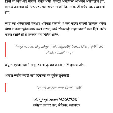
तिची जी भाषा आहे म्हणजे, मराठी भाषा, याबद्दल आपल्याला अभिमान असायलाच हवा.
ज्ञान असायलाच हवे. परस्पर संपर्क साधताना तरी किमान मराठी भाषेचा वापर व्हायला
हवा.
स्वतःच्या भाषेबद्दलची विलक्षण अस्मिता बाळगणे, हे मला माझ्या बाबांनी शिकवले भाषेचा
योग्य व सन्मानपूर्वक वापर कसा करावा, याचे संस्कारही माझ्या बाबांनी मला दिले. तसेच
माझ्या शाळेने ही ते संस्कार मला दिलेले आहेत.
“माझा मराठीची बोलू कौतुके। परि अमृतातेहि पैजासी जिंके। ऐसी अक्षरे
रसिके। मेळवीन।।”
हे पुन्हा एकदा नव्याने अनुसरायला सुरवात करुया ना?! तुम्हीच सांगा.
आपणा सर्वांना मराठी भाषा दिनाच्या मनःपूर्वक शुभेच्छा!!
“लाभले आम्हांस भाग्य बोलतो मराठी”
डॉ. सुनेत्रा जावकर 9820373281
संमोहन उपचार तज्ञ, लेखिका, महाराष्ट्र