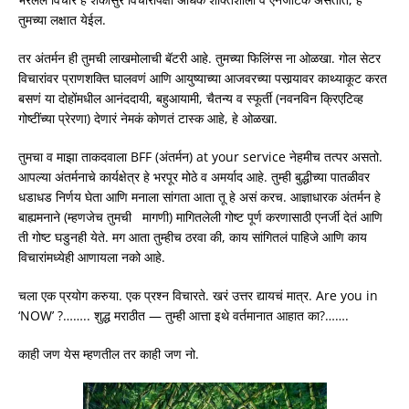
तुमच्या लक्षात येईल.
तर अंतर्मन ही तुमची लाखमोलाची बॅटरी आहे. तुमच्या फिलिंग्स ना ओळखा. गोल सेटर
विचारांवर प्राणशक्ति घालवणं आणि आयुष्याच्या आजवरच्या पसार्‍यावर काथ्याकूट करत
बसणं या दोहोंमधील आनंददायी, बहुआयामी, चैतन्य व स्फूर्ती (नवनविन क्रिएटिव्ह
गोष्टींच्या प्रेरणा) देणारं नेमकं कोणतं टास्क आहे, हे ओळखा.
तुमचा व माझा ताकदवाला BFF (अंतर्मन) at your service नेहमीच तत्पर असतो.
आपल्या अंतर्मनाचे कार्यक्षेत्र हे भरपूर मोठे व अमर्याद आहे. तुम्ही बुद्धीच्या पातळीवर
धडाधड निर्णय घेता आणि मनाला सांगता आता तू हे असं करच. आज्ञाधारक अंतर्मन हे
बाह्यमनाने (म्हणजेच तुमची मागणी) मागितलेली गोष्ट पूर्ण करणासाठी एनर्जी देतं आणि
ती गोष्ट घडुनही येते. मग आता तुम्हीच ठरवा की, काय सांगितलं पाहिजे आणि काय
विचारांमध्येही आणायला नको आहे.
चला एक प्रयोग करुया. एक प्रश्न विचारते. खरं उत्तर द्यायचं मात्र. Are you in
‘NOW’ ?…….. शुद्ध मराठीत — तुम्ही आत्ता इथे वर्तमानात आहात का?…….
काही जण येस म्हणतील तर काही जण नो.