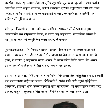
तस्संच! आजपासून लक्षात ठेवा. हा फ्रेंड खूप पॉवरफुल आहे. सुपरमॅन, स्पायडरमॅन,
आयर्नमॅन सगळे लहान भासतील, इतका पॉवरफुल फ्रेंड!! ‘तुझ्यासाठी काय पण’ वाला
फ्रेंड. हा फ्रेंड असणं, ही फक्त माझ्यासाठीच नाही, तर सर्वांसाठी असलेली एक
शक्तिशाली सुविधा आहे. ©
शांत एका ठिकाणी बसा. मन शांत करा आणि या सामर्थ्यशाली दोस्ताला अनुभवा.
आरशासमोर उभं राहिल्यावर दिसतं, ते शरीर आहे बाह्यशरीर. इतरांसोबत गप्पांमध्ये
मशगूल असताना जे कम्युनिकेट करत असतं, ते बाह्यमन.
फुलपाखरासारखं भिरभिरणारं बाह्यमन. आपल्या विचारसरणी वर हक्क गाजवणारं
बाह्यमन. हक्क कशासाठी, तर सर्व निर्णय बाह्यमनच घेत असतं. आपल्याला आता हे
हवंय, हे नकोय, हे बाह्यमनच सांगत असतं. ते आपले बरेच निर्णय स्वत: घेत असतं.
आपण म्हणतो मी हे केलं, ते केलं हे बाह्यमनच सांगत असतं.
आपलं यश अपयश, गरिबी, भरभराट, प्रोग्रेस, बिनधास्त किंवा संकुचित वागणं, इत्यादी
सर्व बाह्यमनाच्या चॉईस वर चालतं. टिपिकली हे असंच आहे आणि तुमचं प्रेझेटेशन
(अंगबोली, हावभाव आणि समजुतदारपणा यांचं सादरीकरण) जे समाजासमोर तुम्ही करत
आहात, यातून – तुमच्या व्यक्तिमत्त्वाची डेफिनेशन समाजमनात बनत असते.