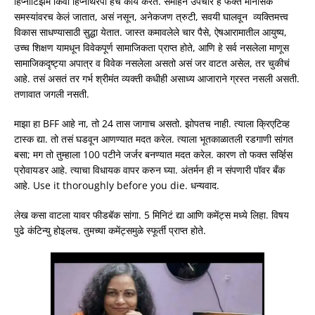
हिप्नॉटिझम किंवा हिप्नोथेरपी हेच कार्य करते. संमोहन उपचार हे फक्त मानसिक
समस्यांवरच केलं जातात, असं नसून, अनेकजण त्रुटी, सवयी घालवून व्यक्तिमत्त्व
विकास साधण्यासाठी सुद्धा येतात. जास्त कमावलेले चार पैसे, ऐषआरामातील आयुष्य,
उच्च शिक्षण यामधून विवेकपूर्ण सामाजिकता प्राप्त होते, आणि हे सर्व नसलेला माणूस
सामाजिकदृष्ट्या अपात्र व विवेक नसलेला असतो असं जर वाटत असेल, तर चुकीचं
आहे. तसं असतं तर गर्भ श्रीमंत व्यक्ती कधीही असाध्य आजाराने ग्रस्त नसली असती.
तणावात जगली नसती.
माझा हा BFF आहे ना, तो 24 तास जागाच असतो. झोपतच नाही. त्याला क्रिएटिव्ह
टास्क द्या. तो तसं घडवून आणण्यात मदत करेल. त्याला भूतकाळातली रडगाणी सांगत
बसा; मग तो तुम्हाला 100 पटीने जर्जर बनण्यात मदत करेल. कारण तो फक्त सर्व्हिस
प्रोवायडर आहे. त्याचा विधायक वापर करुन घ्या. अंतर्मन ही न संपणारी पॉवर बँक
आहे. Use it thoroughly before you die. धन्यवाद.
लेख कसा वाटला यावर फीडबॅक सांगा. 5 मिनिटं द्या आणि कमेंट्स मध्ये लिहा. विषय
पुढे कंटिन्यु होइलच. तुमच्या कमेंट्समुळे स्फूर्ती प्राप्त होते.