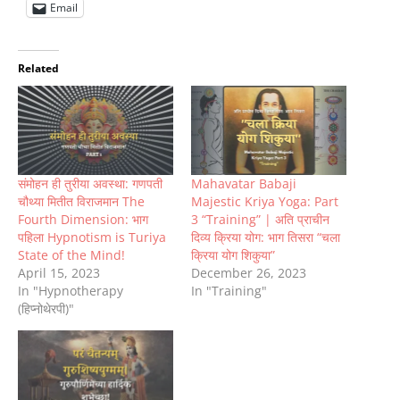
Email
Related
संमोहन ही तुरीया अवस्था: गणपती
Mahavatar Babaji
चौथ्या मितीत विराजमान The
Majestic Kriya Yoga: Part
Fourth Dimension: भाग
3 “Training” | अति प्राचीन
पहिला Hypnotism is Turiya
दिव्य क्रिया योग: भाग तिसरा “चला
State of the Mind!
क्रिया योग शिकुया”
April 15, 2023
December 26, 2023
In "Hypnotherapy
In "Training"
(हिप्नोथेरपी)"