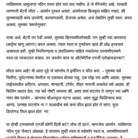
व्यक्तिमत्त्व आमुलाग्र नविन तयार होतं याद वाद नाहीय. हे जे मॅनेजमेंट आहे, यासाठी
लागणारी बॅटरी पॉवर – अंतर्मन पुरवत असतं. अंतर्मनाला बिलकुल माहित नसतं, की
तुमच्यासाठी काय उपयोगी, कल्याणकारी, डेंजरस असेल. असं लेबलिंग तुम्ही स्वत: करत
असता, तुमच्या ‘समजेनुसार’.
याचा अर्थ, बॅटरी तर रेडी असते, तुमच्या क्रियाशीलतेसाठी. पण तुम्ही ज्या कारवाया
(कर्तृत्व म्हणू आपण!) करत असता, त्यात स्वत:चं पुनर्वसन व्हावं ही ओढ ह्रदयात
असायला हवी. तुम्ही भिरभिरणार्‍या व ठावठिकाणा माहित नसलेल्या घरमाशीप्रमाणे
स्वत:ला भरकटवत बसाल, तर उपयोग काय या ऑटोमॅटीक एनर्जी प्रोव्हायडरचा?!
मॉरल काय आहे? मी आता पुढे जे सांगतेय ते इमॅजिन व फील करा. – तुमच्या सर्व
भितींना, दुर्घटनांच्या मेमरीज ना एकसाथ बोलवा पाहू. एक पॉझ घ्या आणि आठवा. तुमच्या
लाईफमधील अप्रिय, अपघात, मानहानी, टॉर्चर, तीव्र नाराजी असलेलं सर्व आठवा. ही
फिलिंग लक्षात ठेवा. त्या सर्व गोष्टी जमल्या की, आता कसं वाटतंय ते जाणून घ्या आणि
नंतर सेम प्रयोग – चांगल्या चीअरफुल घटना आठवा. आता सुद्धा फिलिंग्सना बघा.
आनंद, उत्साह वाटतोय ना !! याआधीचं सर्व कसं फील झालं होतं ते सांगा. फुल
डिप्रेस्ड फिल झालं होतं ना!
या दोन्ही टास्कमध्ये एनर्जी कोणी दिली बरं?! तोच तो BFF, म्हणजेच अंतर्मन. व्यक्तिगत
‘फील गुड’ फॅक्टर ओळखा. हे करताय तुम्ही स्वत:चं वर्कशॉप स्वत:च. आत्मविश्वासाने
भरलेले विचार हे शंकासुर विचारांपेक्षा अधिक शक्तिशाली व एनर्जेटिक असतात, हे