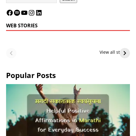
WEB STORIES
LeBron James’
LeBron James’
Future — Lakers
Lakers Future
View all stories
or Warriors?
Hangs in Balance
Popular Posts