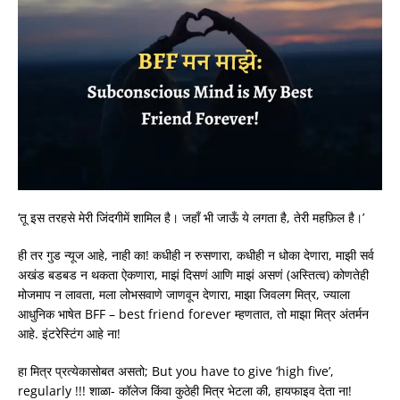
‘तू इस तरहसे मेरी जिंदगीमें शामिल है। जहाँ भी जाऊँ ये लगता है, तेरी महफ़िल है।’
ही तर गुड न्यूज आहे, नाही का! कधीही न रुसणारा, कधीही न धोका देणारा, माझी सर्व
अखंड बडबड न थकता ऐकणारा, माझं दिसणं आणि माझं असणं (अस्तित्व) कोणतेही
मोजमाप न लावता, मला लोभसवाणे जाणवून देणारा, माझा जिवलग मित्र, ज्याला
आधुनिक भाषेत BFF – best friend forever म्हणतात, तो माझा मित्र अंतर्मन
आहे. इंटरेस्टिंग आहे ना!
हा मित्र प्रत्येकासोबत असतो; But you have to give ‘high five’,
regularly !!! शाळा- कॉलेज किंवा कुठेही मित्र भेटला की, हायफाइव देता ना!