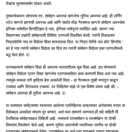
तेव्हाच तुमच्यासमोर मांडत असते.
मुख्यत्वेकरून सांगायचं तर, संमोहन अवस्था म्हणजेच तुरिया अवस्था आहे; ही लर्निंग
स्टेट म्हणजे ज्ञानाची अवस्था आहे आणि सर्वात मोठा गैरसमज म्हणजे संमोहन अवस्थेचं
इंग्लिश भाषेतील हिप्नॉटिझम हे नाव, इंग्लिश भाषेपुरतं मर्यादित आहे. कारण ज्या
ठिकाणच्या तज्ञांनी संमोहनाची विशिष्ट प्रणाली विकसित केली, त्यांनी तिकडच्या
निद्रादेवीचे नाव या विद्येला किंवा शास्त्राला दिलं. या निद्रा देवीचे नाव होतं ‘हिप्नॉस.’
बरं हे नाव त्यांनी संमोहन विद्येला का दिलं तर त्यांनी संमोहन विद्येला एका प्रणालीमध्ये
बद्ध केलं होतं. ©
प्रत्यक्षामध्ये संमोहन विद्या ही आपल्या भारतातीलच मूळ विद्या आहे. हठ योगामध्ये
संमोहन विद्येला ‘प्राण विद्या’ म्हणजेच प्राणशक्तीवर काम करणारी विद्या असं नाव आहे.
त्यामुळे कसला तरी कृत्रिम बेस असलेली विद्या – हा गैरसमज तुम्ही मनातून काढून
टाकावा आणि वितंडवाद टाळावा. वर लिहिलेलं माझं जे एक विशेष वाक्य आहे की, –
संमोहन अवस्था ही तुरीया अवस्था आहे. ©
या वाक्यावर कमेंट्सच्या स्वरूपात आलेल्या प्रतिक्रिया वाचल्यावर अनेकांच्या मनात या
विद्येबद्दल असलेला संभ्रम दूर करावा, असं मला ठामपणे जाणवलं.ही सर्व माहिती मी
वैयक्तिक संमोहनाबद्दल लिहिली आहे. ज्यामध्ये परासंमोहन व स्वसंमोहन या दोन्ही
विषयांचं विश्लेषण केले आहे, कारण तुरीया अवस्थेची व्यवस्थित जाणीव या दोन्ही
प्रकारच्या संमोहनामध्ये येतेच. परासंमोहन चा अर्थ एका माणसाने दुसऱ्या माणसाला