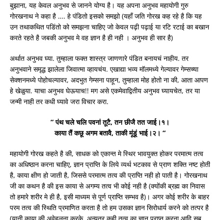
बुझाना, यह केवल अनुभव से जानने योग्य है। यह अपना अनुभव महायोगी गुरु
गोरखनाथ ने कहा है …. हे पंडितो इसको समझो (यहाँ जति गोरख कह रहे है कि यह
उन तथाकथित पडिंतो को समझना चाहिए जो केवल पढ़ी पढ़ाई या रटि रटाई का बखान
करते रहते है जबकी अनुभव मे वह ज्ञान है ही नही । अनुभव ही सार है)
अर्थात अनुभव घ्या. तुम्हाला फक्त शास्त्र जाणणारे पंडित बनायचं नाहीय. तर
अनुभवाने समृद्ध झालेला जिवात्मा व्हायचंय. एखाद्या भव्य मॉलमध्ये गेल्यावर गेम्सच्या
सेक्शनमध्ये पोहोचल्यावर, अदभुत गेम्सना पाहून, तुम्हाला मोह होतो ना की, आता आपण
हे खेळुया. याचा अनुभव घेऊयाच!! मग असे एकमेवाद्वितीय अनुभव घ्यायचेत, तर या
जन्मी नाही तर कधी घ्यावे जरा विचार करा.
” पंथ चले चलि पवनां तूटै, तन छीजै तत जाई।१।
काया तैं कछू अगम बतावै, ताकी मूंडूं भाई।२। “
महायोगी गोरख कहते है की, साधक को एकान्त मे स्थिर भावयुक्त होकर परमात्म तत्व
का अधिष्ठान करना चाहिए, ज्ञान प्राप्ति के लिये व्यर्थ भटकाव से प्राण शक्ति नष्ट होती
है, काया क्षीण हो जाती है, जिससे परमात्म तत्व की प्राप्ति नही हो पाती है। गोरखनाथ
जी का कथन है की इस काया से अगम्य तत्व भी कोई नही है (क्योंकी ब्रह्म का निवास
तो हमारे शरीर मे ही है, इसी माध्यम से पूर्ण प्राप्ति सम्भव है)। अगर कोई शरीर के बाहर
परम तत्व की स्थिति प्रमाणित करता है तो हम उसका ज्ञान सिरोधार्य करने को तत्पर है
(यानी काया की अवेहलना करके, अन्यत्र कही तत्व का ज्ञान प्राप्त करना आदि सब