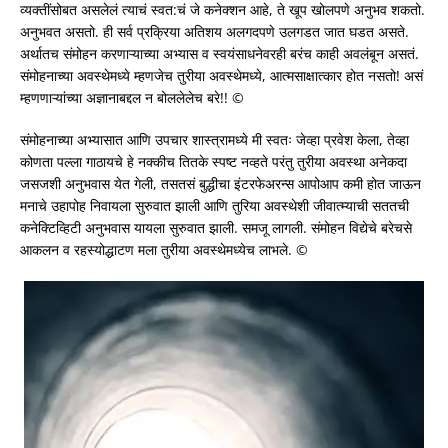
व्यक्तींसोबत असलेलं त्याचं स्वत:चं जे कनेक्शन आहे, ते खूप खोलपणे अनुभव शकतो.
अनुभवत असतो. ही सर्व प्रक्रिया अतिशय अलगदपणे उलगडत जात घडत असते.
अर्थातच संमोहन करणाऱ्याच्या अभ्यास व स्वयंसाधनेवरही बरंच काही अवलंबून असतं.
संमोहनाच्या अवस्थेमध्ये म्हणजेच तुरीया अवस्थेमध्ये, आत्मसाक्षात्कार होत नसतो! असं
म्हणणाऱ्यांच्या अज्ञानाबद्दल न बोललेलेच बरे!! ©
संमोहनाच्या अभ्यासात आणि उपचार शास्त्रामध्ये मी स्वतः जेव्हा प्रवेश केला, तेव्हा
कोणता पल्ला गाठायचे हे नक्कीच तितके स्पष्ट नव्हते परंतु तुरीया अवस्था अनेकदा
जसजशी अनुभवास येत गेली, तसतसं बुद्धीचा इंटरफेअरन्स आपोआप कमी होत जाऊन
मनाचे उहापोह निवायला सुरुवात झाली आणि तुरिया अवस्थेशी जीवात्म्याची सततची
कनेक्टिव्हिटी अनुभवास यायला सुरुवात झाली. समजू लागली. संमोहन विद्येचे बरेचसे
आकलन व रहस्योद्धाटण मला तुरीया अवस्थेमध्येच लाभले. ©