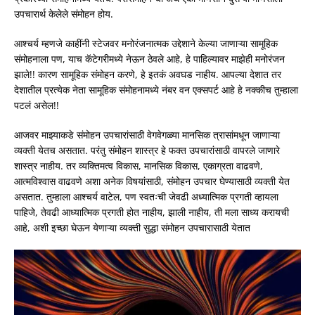
उपचारार्थ केलेले संमोहन होय.
आश्चर्य म्हणजे काहींनी स्टेजवर मनोरंजनात्मक उद्देशाने केल्या जाणाऱ्या सामूहिक
संमोहनाला पण, याच कॅटेगरीमध्ये नेऊन ठेवले आहे, हे पाहिल्यावर माझेही मनोरंजन
झाले!! कारण सामूहिक संमोहन करणे, हे इतकं अवघड नाहीय. आपल्या देशात तर
देशातील प्रत्येक नेता सामूहिक संमोहनामध्ये नंबर वन एक्सपर्ट आहे हे नक्कीच तुम्हाला
पटलं असेल!!
आजवर माझ्याकडे संमोहन उपचारांसाठी वेगवेगळ्या मानसिक त्रासांमधून जाणाऱ्या
व्यक्ती येतच असतात. परंतु संमोहन शास्त्र हे फक्त उपचारांसाठी वापरले जाणारे
शास्त्र नाहीय. तर व्यक्तिमत्व विकास, मानसिक विकास, एकाग्रता वाढवणे,
आत्मविश्वास वाढवणे अशा अनेक विषयांसाठी, संमोहन उपचार घेण्यासाठी व्यक्ती येत
असतात. तुम्हाला आश्चर्य वाटेल, पण स्वतःची जेवढी अध्यात्मिक प्रगती व्हायला
पाहिजे, तेवढी आध्यात्मिक प्रगती होत नाहीय, झाली नाहीय, ती मला साध्य करायची
आहे, अशी इच्छा घेऊन येणाऱ्या व्यक्ती सुद्धा संमोहन उपचारासाठी येतात