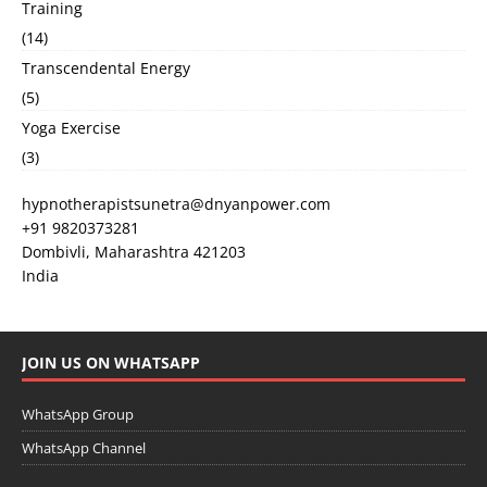
Training
(14)
Transcendental Energy
(5)
Yoga Exercise
(3)
hypnotherapistsunetra@dnyanpower.com
+91 9820373281
Dombivli
,
Maharashtra
421203
India
JOIN US ON WHATSAPP
WhatsApp Group
WhatsApp Channel