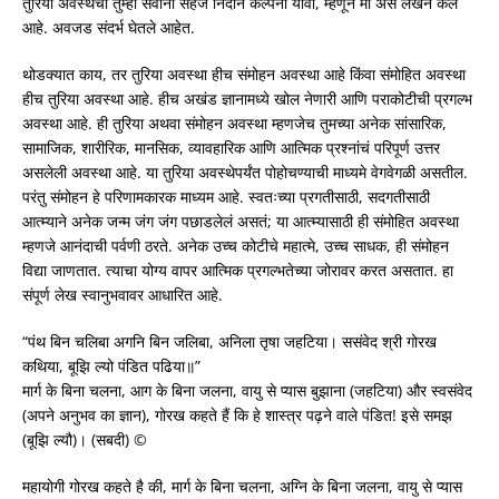
तुरिया अवस्थेची तुम्हा सर्वांना सहज निदान कल्पना यावी, म्हणून मी असे लेखन केले
आहे. अवजड संदर्भ घेतले आहेत.
थोडक्यात काय, तर तुरिया अवस्था हीच संमोहन अवस्था आहे किंवा संमोहित अवस्था
हीच तुरिया अवस्था आहे. हीच अखंड ज्ञानामध्ये खोल नेणारी आणि पराकोटीची प्रगल्भ
अवस्था आहे. ही तुरिया अथवा संमोहन अवस्था म्हणजेच तुमच्या अनेक सांसारिक,
सामाजिक, शारीरिक, मानसिक, व्यावहारिक आणि आत्मिक प्रश्नांचं परिपूर्ण उत्तर
असलेली अवस्था आहे. या तुरिया अवस्थेपर्यंत पोहोचण्याची माध्यमे वेगवेगळी असतील.
परंतु संमोहन हे परिणामकारक माध्यम आहे. स्वतःच्या प्रगतीसाठी, सदगतीसाठी
आत्म्याने अनेक जन्म जंग जंग पछाडलेलं असतं; या आत्म्यासाठी ही संमोहित अवस्था
म्हणजे आनंदाची पर्वणी ठरते. अनेक उच्च कोटीचे महात्मे, उच्च साधक, ही संमोहन
विद्या जाणतात. त्याचा योग्य वापर आत्मिक प्रगल्भतेच्या जोरावर करत असतात. हा
संपूर्ण लेख स्वानुभवावर आधारित आहे.
“पंथ बिन चलिबा अगनि बिन जलिबा, अनिला तृषा जहटिया। ससंवेद श्री गोरख
कथिया, बूझि ल्यो पंडित पढिया॥”
मार्ग के बिना चलना, आग के बिना जलना, वायु से प्यास बुझाना (जहटिया) और स्वसंवेद
(अपने अनुभव का ज्ञान), गोरख कहते हैं कि हे शास्त्र पढ़ने वाले पंडित! इसे समझ
(बूझि ल्यौ)। (सबदी) ©
महायोगी गोरख कहते है की, मार्ग के बिना चलना, अग्नि के बिना जलना, वायु से प्यास