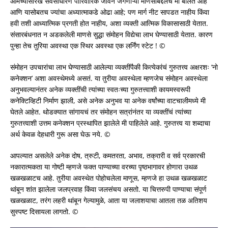
आमच्यासारखं सर्वसाधारण पारिवारिक जीवन जगणाऱ्या माणसांबद्दलच मी बोलत आहे
आणि यासोबतच ज्यांचा अध्यात्माकडे ओढा आहे; पण मार्ग नीट सापडत नाहीय किंवा
हवी तशी आध्यात्मिक प्रगती होत नाहीय, अशा व्यक्ती आत्मिक विकासासाठी येतात.
संसारबंधनात न अडकलेली माणसे सुद्धा संमोहन विद्येचा लाभ घेण्यासाठी येतात. कारण
पुन्हा तेच तुरिया अवस्था एक स्थिर अवस्था एक लर्निंग स्टेट ! ©
संमोहन उपचारांचा लाभ घेण्यासाठी आलेल्या व्यक्तींपैकी कित्येकांचं गुरुतत्त्व अक्षरशः ‘नो
कनेक्शन’ अशा अवस्थेमध्ये असतं. या तुरीया अवस्थेला म्हणजेच संमोहन अवस्थेला
अनुभवल्यानंतर अनेक व्यक्तींची त्यांच्या स्वतःच्या गुरुतत्त्वाशी कायमस्वरूपी
कनेक्टिव्हिटी निर्माण झाली, असे अनेक अनुभव या अनेक वर्षांच्या वाटचालीमध्ये मी
घेतले आहेत. थोडक्यात सांगायचं तर संमोहन सत्रांनंतर या व्यक्तींचं त्यांच्या
गुरुतत्त्वाशी उत्तम कनेक्शन प्रस्थापित झालेले मी पाहिलेले आहे. गुरुतत्त्व या शब्दाचा
अर्थ केवळ देहधारी गुरू असा घेऊ नये. ©
आपल्यात असलेले अनेक दोष, त्रुटी, कमतरता, अभाव, तक्रारी व सर्व प्रकारची
नकारात्मकता या गोष्टी म्हणजे फक्त पाण्याच्या वरच्या पृष्ठभागावर होणारा उथळ
खळखळाटच आहे. तुरीया अवस्थेत पोहोचलेला माणूस, म्हणजे हा उथळ खळखळाट
थांबून शांत झालेला जलप्रवाह किंवा जलसंचय असतो. या चित्तरुपी पाण्याचा संपूर्ण
खळखळाट, तरंग लहरी थांबून गेल्यामुळे, आता या जलाशयाचा आतला तळ अतिशय
सुस्पष्ट दिसायला लागतो. ©