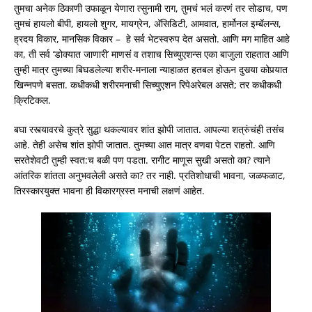
तुमचा अनेक ठिकाणी उफाळून येणारा त्सुनामी राग, तुमचं भलं करणं तर सोडाच, पण
तुमचं हायलो बीपी, हायलो शुगर, मायग्रेन, अ‍ॅसिडिटी, आमवात, हार्मोनल इम्बॅलन्स,
ह्रदय विकार, मानसिक विकार – हे सर्व भेटस्वरुप देत असतो. आणि मग माहित आहे
का, ती सर्व ‘डोक्यात जाणारी’ माणसं व तशाच सिच्युएशन्स एका बाजुला राहतात आणि
तुम्ही मात्र तुमच्या बिघडलेल्या शरीर-मनाला न्याहाळत हतबल होऊन दुसर्‍या कोपर्‍यात
खिन्नपणे बसता. कधीकधी शरीरमनाची सिच्युएशन रिपेअरेबल असते; तर कधीकधी
क्रिटिकल.
बघा रस्त्यावरचे कुत्रे सुद्धा थकल्यावर शांत झोपी जातात. आपल्या शत्रुंचंही तसंच
आहे. तेही असेच शांत झोपी जातात. तुमच्या आत मात्र वणवा पेटत राहतो. आणि
सरतेशेवटी तुम्ही स्वत:च बळी पण पडता. रागीट माणूस सुखी असतो का? त्याने
आंतरिक शांतता अनुभवलेली असते का? तर नाही. प्रतिशोधाची भावना, जळफळाट,
तिरस्कारयुक्त भावना ही विकारग्रस्त मनाची लक्षणं आहेत.