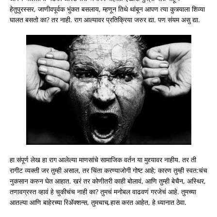
हेतुपुरस्सर, जाणीवपूर्वक भुंकत बसलाय, म्हणून तिथे थांबून आपण त्या कुत्र्याला शिव्या
घालत बसतो का? तर नाही. राग आल्यावर प्रतिक्रिया जरुर द्या. पण संयम असु द्या.
हा संपूर्ण लेख हा राग आलेल्या माणसांचे सामाजिक वर्तन या मुद्द्यावर नाहीय. तर ती
रागीट व्यक्ती जर तुम्ही असाल, तर चिंता करण्याजोगी गोष्ट आहे; कारण तुम्ही स्वत:चंच
नुकसान करुन घेत आहात. खरं तर कोणीतरी काही बोलावं, आणि तुम्ही बेचैन, अस्थिर,
तणावग्रस्त व्हावं हे चुकीचंच नाही का? तुमचं मनोबल वाढवणं गरजेचं आहे. तुमच्या
आतल्या आणि बाहेरच्या रिअ‍ॅक्शन्स, तुमचाच र्‍हास करत आहेत, हे ध्यानात ठेवा.