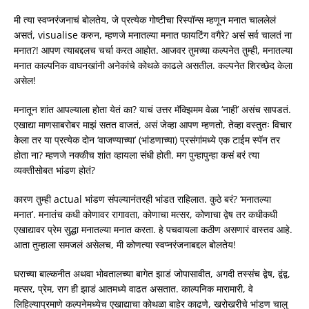
मी त्या स्वप्नरंजनाचं बोलतेय, जे प्रत्येक गोष्टीचा रिस्पॉन्स म्हणून मनात चाललेलं
असतं, visualise करुन, म्हणजे मनातल्या मनात फायटिंग वगैरे? असं सर्व चालतं ना
मनात?! आपण त्याबद्दलच चर्चा करत आहोत. आजवर तुमच्या कल्पनेत तुम्ही, मनातल्या
मनात काल्पनिक वाघनखांनी अनेकांचे कोथळे काढले असतील. कल्पनेत शिरच्छेद केला
असेल!
मनातून शांत आपल्याला होता येतं का? याचं उत्तर मॅक्झिमम वेळा ‘नाही’ असंच सापडतं.
एखाद्या माणसाबरोबर माझं सतत वाजतं, असं जेव्हा आपण म्हणतो, तेव्हा वस्तुतः विचार
केला तर या प्रत्येक दोन ‘वाजण्याच्या’ (भांडणाच्या) प्रसंगांमध्ये एक टाईम स्पॅन तर
होता ना? म्हणजे नक्कीच शांत व्हायला संधी होती. मग पुन्हापुन्हा कसं बरं त्या
व्यक्तीसोबत भांडण होतं?
कारण तुम्ही actual भांडण संपल्यानंतरही भांडत राहिलात. कुठे बरं? ‘मनातल्या
मनात’. मनातंच कधी कोणावर रागावता, कोणाचा मत्सर, कोणाचा द्वेष तर कधीकधी
एखाद्यावर प्रेम सुद्धा मनातल्या मनात करता. हे पचवायला कठीण असणारं वास्तव आहे.
आता तुम्हाला समजलं असेलच, मी कोणत्या स्वप्नरंजनाबद्दल बोलतेय!
घराच्या बाल्कनीत अथवा भोवतालच्या बागेत झाडं जोपासावीत, अगदी तस्संच द्वेष, द्वंद्व,
मत्सर, प्रेम, राग ही झाडं आतमध्ये वाढत असतात. काल्पनिक मारामारी, वे
लिहिल्याप्रमाणे कल्पनेमध्येच एखाद्याचा कोथळा बाहेर काढणे, खरोखरीचे भांडण चालु