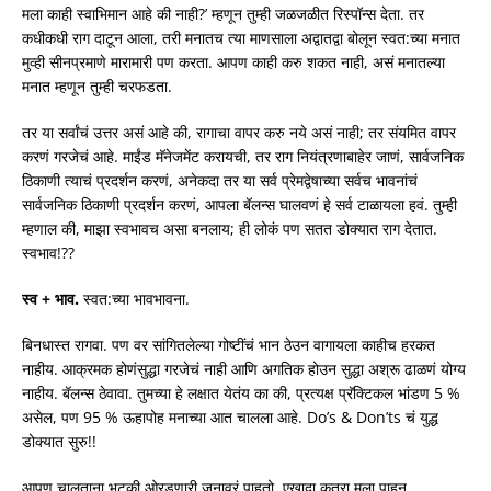
मला काही स्वाभिमान आहे की नाही?’ म्हणून तुम्ही जळजळीत रिस्पॉन्स देता. तर
कधीकधी राग दाटून आला, तरी मनातच त्या माणसाला अद्वातद्वा बोलून स्वत:च्या मनात
मुव्ही सीनप्रमाणे मारामारी पण करता. आपण काही करु शकत नाही, असं मनातल्या
मनात म्हणून तुम्ही चरफडता.
तर या सर्वांचं उत्तर असं आहे की, रागाचा वापर करु नये असं नाही; तर संयमित वापर
करणं गरजेचं आहे. माईंड मॅनेजमेंट करायची, तर राग नियंत्रणाबाहेर जाणं, सार्वजनिक
ठिकाणी त्याचं प्रदर्शन करणं, अनेकदा तर या सर्व प्रेमद्वेषाच्या सर्वच भावनांचं
सार्वजनिक ठिकाणी प्रदर्शन करणं, आपला बॅलन्स घालवणं हे सर्व टाळायला हवं. तुम्ही
म्हणाल की, माझा स्वभावच असा बनलाय; ही लोकं पण सतत डोक्यात राग देतात.
स्वभाव!??
स्व + भाव.
स्वत:च्या भावभावना.
बिनधास्त रागवा. पण वर सांगितलेल्या गोष्टींचं भान ठेउन वागायला काहीच हरकत
नाहीय. आक्रमक होणंसुद्धा गरजेचं नाही आणि अगतिक होउन सुद्धा अश्रू ढाळणं योग्य
नाहीय. बॅलन्स ठेवावा. तुमच्या हे लक्षात येतंय का की, प्रत्यक्ष प्रॅक्टिकल भांडण 5 %
असेल, पण 95 % ऊहापोह मनाच्या आत चालला आहे. Do’s & Don’ts चं युद्ध
डोक्यात सुरु!!
आपण चालताना भटकी ओरडणारी जनावरं पाहतो. एखादा कुत्रा मला पाहून