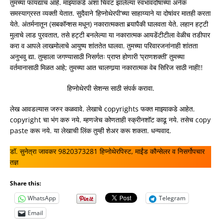
तुमच्या फायद्याचं आहे. माझ्याकडे अशा चिवट झालेल्या स्वभावदोषाच्या अनेक
समस्याग्रस्त व्यक्ती येतात. सुदैवाने ‘हिप्नोथेरपी’च्या साहाय्याने या दोषांवर मातही करता
येते. अंतर्मनातून (सबकॉन्शस मधून) नकारात्मकता बर्‍यापैकी घालवता येते. लहान हट्टी
मुलाचे लाड पुरवतात, तसे हट्टी बनलेल्या या नकारात्मक आयडेंटीटीला वेळीच तडीपार
करा व आपले लाखमोलाचे आयुष्य शांततेत घालवा. तुमच्या परिवारजनांनाही शांतता
अनुभवु द्या. तुम्हाला जगण्यासाठी निसर्गतः प्राप्त होणारी ‘प्राणशक्ती’ तुमच्या
वर्तमानासाठी मिळत आहे; तुमच्या आत चालणार्‍या नकारात्मक वेब सिरिज साठी नाही!!
हिप्नोथेरपी सेशन्स साठी संपर्क करावा.
लेख आवडल्यास जरुर कळवावे. लेखाचे copyrights फक्त माझ्याकडे आहेत.
copyright चा भंग करु नये. म्हणजेच कोणताही स्क्रीनशॉट काढू नये. तसेच copy
paste करू नये. या लेखाची लिंक तुम्ही शेअर करू शकता. धन्यवाद.
डॉ. सुनेत्रा जावकर 9820373281 हिप्नोथेरपिस्ट, माईंड कौन्सेलर व निसर्गोपचार
तज्ञ
Share this:
WhatsApp
Telegram
Email