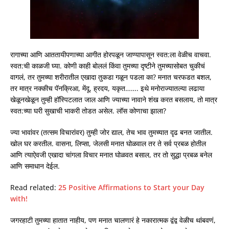
रागाच्या आणि आततायीपणाच्या आगीत होरपळून जाण्यापासून स्वत:ला वेळीच वाचवा.
स्वत:ची काळजी घ्या. कोणी काही बोललं किंवा तुमच्या दृष्टीने तुमच्यासोबत चुकीचं
वागलं, तर तुमच्या शरीरातील एखादा तुकडा गळून पडला का? मनात चरफडत बशल,
तर मात्र नक्कीच पॅनक्रिआ, मेंदू, ह्रदय, यकृत……. इथे मनोराज्यातल्या लढाया
खेळूनखेळून तुम्ही हॉस्पिटलात जाल आणि ज्याच्या नावाने शंख करत बसलाय, तो मात्र
स्वत:च्या घरी सुखाची भाकरी तोडत असेल. लॉस कोणाचा झाला?
ज्या भावांवर (तत्सम विचारांवर) तुम्ही जोर द्याल, तेच भाव तुमच्यात दृढ बनत जातील.
खोल घर करतील. वासना, लिप्सा, जेलसी मनात घोळवाल तर ते सर्व प्रबळ होतील
आणि त्याऐवजी एखादा चांगला विचार मनात घोळवत बसाल, तर तो सुद्धा प्रबळ बनेल
आणि समाधान देईल.
Read related:
25 Positive Affirmations to Start your Day
with!
जगरहाटी तुमच्या हातात नाहीय, पण मनात चालणारं हे नकारात्मक द्वंद्व वेळीच थांबवणं,