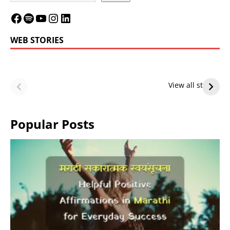
WEB STORIES
LeBron James’
LeBron James’
Future — Lakers
Lakers Future
View all stories
or Warriors?
Hangs in Balance
Popular Posts