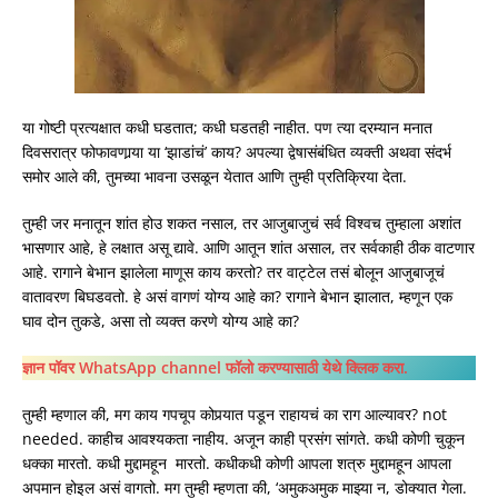
या गोष्टी प्रत्यक्षात कधी घडतात; कधी घडतही नाहीत. पण त्या दरम्यान मनात
दिवसरात्र फोफावणार्‍या या ‘झाडांचं’ काय? अपल्या द्वेषासंबंधित व्यक्ती अथवा संदर्भ
समोर आले की, तुमच्या भावना उसळून येतात आणि तुम्ही प्रतिक्रिया देता.
तुम्ही जर मनातून शांत होउ शकत नसाल, तर आजुबाजुचं सर्व विश्वच तुम्हाला अशांत
भासणार आहे, हे लक्षात असू द्यावे. आणि आतून शांत असाल, तर सर्वकाही ठीक वाटणार
आहे. रागाने बेभान झालेला माणूस काय करतो? तर वाट्टेल तसं बोलून आजुबाजूचं
वातावरण बिघडवतो. हे असं वागणं योग्य आहे का? रागाने बेभान झालात, म्हणून एक
घाव दोन तुकडे, असा तो व्यक्त करणे योग्य आहे का?
ज्ञान पॉवर WhatsApp channel फॉलो करण्यासाठी येथे क्लिक करा.
तुम्ही म्हणाल की, मग काय गपचूप कोपर्‍यात पडून राहायचं का राग आल्यावर? not
needed. काहीच आवश्यकता नाहीय. अजून काही प्रसंग सांगते. कधी कोणी चुकून
धक्का मारतो. कधी मुद्दामहून मारतो. कधीकधी कोणी आपला शत्रु मुद्दामहून आपला
अपमान होइल असं वागतो. मग तुम्ही म्हणता की, ‘अमुकअमुक माझ्या न, डोक्यात गेला.