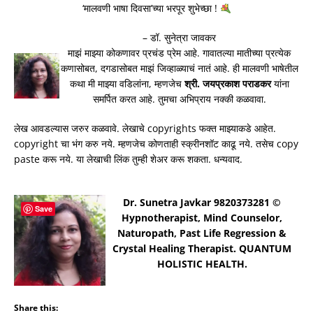
‘मालवणी भाषा दिवसा’च्या भरपूर शुभेच्छा !
– डॉ. सुनेत्रा जावकर
माझं माझ्या कोकणावर प्रचंड प्रेम आहे. गावातल्या मातीच्या प्रत्येक
कणासोबत, दगडासोबत माझं जिव्हाळ्याचं नातं आहे. ही मालवणी भाषेतील
कथा मी माझ्या वडिलांना, म्हणजेच
श्री. जयप्रकाश पराडकर
यांना
समर्पित करत आहे. तुमचा अभिप्राय नक्की कळवावा.
लेख आवडल्यास जरुर कळवावे. लेखाचे copyrights फक्त माझ्याकडे आहेत.
copyright चा भंग करु नये. म्हणजेच कोणताही स्क्रीनशॉट काढू नये. तसेच copy
paste करू नये. या लेखाची लिंक तुम्ही शेअर करू शकता. धन्यवाद.
Dr. Sunetra Javkar 9820373281 ©
Save
Hypnotherapist, Mind Counselor,
Naturopath, Past Life Regression &
Crystal Healing Therapist. QUANTUM
HOLISTIC HEALTH.
Share this: