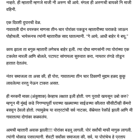
नव्हते. ही म्हातारी म्हणजे माजी नी अरुण ची आये. मंगला ही अरुणची बायको नि माजी
वहिनी.
एक दिवशी दुपारची वेळ.
गावातली दोन वयस्कर माणसा तीन-चार पोरांका पकडून म्हातारीच्या घराकडे जाऊन
पोहोचली. भायेरूनच त्यांनी म्हातारीक साद घातल्यानी. “गे आये, आधी बाहेर ये बघू.”
काय झाला ता बगुक म्हातारी लगेचच बाहेर इली. त्या दोघा माणसांनी त्या पोरांच्या एक
टकलेत मारली आणि बोलले, पटापट सांगायला सुरुवात करा, नायतर तंगडे तोडून
हातात देतलंय.
नंतर समाजला ता असा की, ही पोरा, गावातल्या तीन चार ठिकाणी मुद्दाम हळद कुकू
लावलेल्या वस्तु नेऊन टाकत असत.
ही मस्करी माका (अंकुशाक) केव्हाच लक्षात इली होती. पण पुरावो खयसून उबो करु?
म्हणून मी मुंबई कडे निगण्यापूर्वी घराच्या खळ्याच्या साईडच्या कौलात सीसीटीव्ही कॅमरो
बसवून ठेवलो होतो. त्यामुळेच या वात्रटांची सर्व नाटका, कॅमेर्‍यात रेकॉर्ड झाली आणि मी
गावातल्या दोगांका कळवलंय.
आमची म्हातारी अवाक झाली!!!! पोरांका बडवु लागली. पोरं सर्वांची माफी मागुक लागली.
त्यांनी भोकाड पसरल्यानी. शेवटी सर्वांका समाजला की, सर्व, या पोरांचेच हे प्रताप