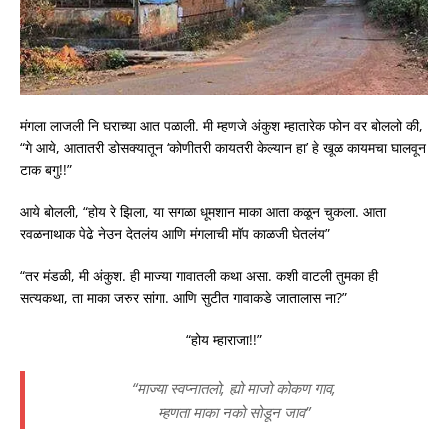
मंगला लाजली नि घराच्या आत पळाली. मी म्हणजे अंकुश म्हातारेक फोन वर बोललो की,
“गे आये, आतातरी डोसक्यातून ‘कोणीतरी कायतरी केल्यान हा’ हे खूळ कायमचा घालवून
टाक बगु!!”
आये बोलली, “होय रे झिला, या सगळा धूमशान माका आता कळून चुकला. आता
रवळनाथाक पेढे नेउन देतलंय आणि मंगलाची मॉप काळजी घेतलंय”
“तर मंडळी, मी अंकुश. ही माज्या गावातली कथा असा. कशी वाटली तुमका ही
सत्यकथा, ता माका जरुर सांगा. आणि सुटीत गावाकडे जातालास ना?”
“होय म्हाराजा!!”
“माज्या स्वप्नातलो, ह्यो माजो कोकण गाव,
म्हणता माका नको सोडून जाव”