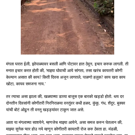
मंगला घरात ईली, झोपाळ्यावर बसली आणि पोटावर हात ठेवून, इचार करुक लागली. ती
मनात इचार करत होती की, ‘माझ्या घोवाची आये सांगता, तसा खरंच कायतरी कोणी
केल्यान असात की काय? किती दिवस अजून लागतले, पाळणो हलुक? काय खरा काय
खोटा, कायव समजना नाय.’
तर त्याचा असा झाला की, खळ्याच्या डाव्या बाजूस एक बारको खड्डो होतो. थय दर
दोनतीन दिवसांनी कोणीतरी निरनिराळया वस्तुंवर कधी हळद, कुंकू, गंध, शेंदूर, बुक्का
यांची बोटं ओढून ती वस्तु खड्ड्यांवर टाकून जात असे.
आता या मंगलाच्या साशयेने, म्हणजेच माझ्या आयेने, असा समज करुन घेतलान की,
माझ्या सुनेक प्वार होउ नये म्हणून कोणीतरी कायतरी रोज करु ठेवता हा. मंडळी,