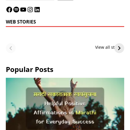
WEB STORIES
LeBron James’
LeBron James’
Future — Lakers
Lakers Future
View all stories
or Warriors?
Hangs in Balance
Popular Posts