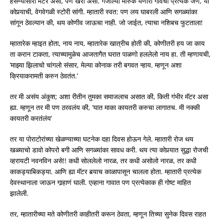
हसण्यासारा मॅटर असा, पण खरा असा. गजाल्या मारुक येणारो गावचो प्रत्येक जण, या
कोपर्‍याची, वेगवेगळी स्टोरी सांगी. म्हातारी स्वत: पण लय घाबरली आणि सगळ्यांका
सांगून ठेवल्यान की, थय कोणीव जाऊचा नाही. जो जाईत, त्याचा नशिबच फुटताला!
म्हातारेक म्हाइत होता, नाय नाय, म्हातारेक खात्रीच होती की, कोणीतरी हय जा काय
ता करान टाकता, त्याच्यामुळेच आजतागैत घरात पाळणो हललेलो नाय हा. ती म्हणायची,
‘माझ्या झिलाचो चांगलो संसार, मेल्या कोनाक तरी बगवत न्हाय. म्हणून अशा
क्रियाकरामती करुन ठेवतंत.’
तर मी असंय अंकुश; अशा रीतीन तुमका समाजलाच असात की, किती गंभीर मॅटर असा
ह्या. म्हणून तर मी पण ठरवलंय की, ‘यात माका कायतरी करुचा लागातच. मी नक्की
कायतरी करतंलंय’
तर या पोराटोरांच्या खेळण्याच्या घटनेक दहा दिवस होऊन गेले. म्हातारी रोज थय
खळ्याचो डावो कोपरो बगी आणि सगळ्यांका सावध करी. थय त्या कोपर्‍यात सुद्धा रोजची
व्हरायटी नवनविन असे!! कधी सोललेलो नारळ, तर कधी असोलो नारळ, तर कधी
काकड्याबिकड्या. आणि ह्या मॅटर बर्‍याच काळापासून चालला होता. म्हातारी प्रत्येक
देवस्थानाला जाऊन गार्‍हाणं घाली. एव्हाना गावात पण प्रत्येकाक ही गोष्ट माहित
झालेली.
तर, म्हातारीच्या मते कोणीतरी काहीतरी करून ठेवता, म्हणून तिच्या सुनेक दिवस राहत