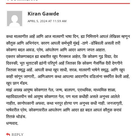
Kiran Gawde
APRIL 5, 2024 AT 11:59 AM
कथा मालवणीत आहें आणि आज मालवणी भाषा दिन, ह्या निमित्ताने आपलं लेखिका म्हणून
कौतुक आणि अभिनंदन. कारण आपली कर्मभूमी मुंबई -ठाणे -डोंबिवली असली तरी
कोकणा बद्दल आवड, प्रेम, आंपलेपण आणि आदर आपण जपत आहात.
एकतर कोकणाबद्दल ह्या बाबतीत खुप गैरसमज आहेत, कि कोकण गूढ विद्या, देव
दिवस्की, भूत भुताटकी ह्यांनी परिपूर्ण आहें जितका कि कोकण नैसर्गिक दैवी देणगीने
जितका समृद्ध आहें. आपली कथा खुप साधी, सरळ, मालवणी भाषेने समृद्ध, आणि खुप
काही सांगून जाणारी,. आणिआपण कथा आपल्या आदरणीय वडिलांना समर्पित केली आहें,
खुप छान मॅडम.
माझं अख्ख आयुष्य कोकणात गेल, जन्म, बालपण, प्राथमिक, माध्यमिक शाळा,
महाविद्यालयीन सर्व आयुष्य कोकणात गेल, पण मला कधीही असले अनुभव आलेले
नाहीत, कानोपकानी अफवा, कथा भरपूर होत्या पण अनुभव कधी नाही. जनजागृती,
भाषेवरील प्रेम, कोकणावरील आपलेपण आणि आदर ह्या बद्दल आपलं कौतुक करावं
तितकं थोडंच.
धन्यवाद.
REPLY