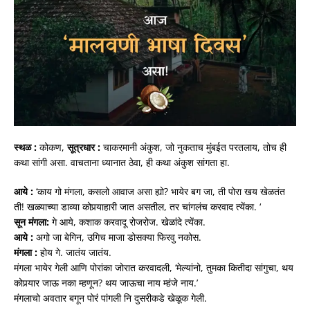
स्थळ :
कोकण,
सूत्रधार :
चाकरमानी अंकुश, जो नुकताच मुंबईत परतलाय, तोच ही
कथा सांगी असा. वाचताना ध्यानात ठेवा, ही कथा अंकुश सांगता हा.
आये :
‘काय गो मंगला, कसलो आवाज असा ह्यो? भायेर बग जा, ती पोरा खय खेळतंत
ती! खळ्याच्या डाव्या कोपर्‍याहारी जात असतील, तर चांगलंच करवाद त्येंका. ‘
सून मंगला:
गे आये, कशाक करवादू रोजरोज. खेळांदे त्येंका.
आये :
अगो जा बेगिन, उगिच माजा डोसक्या फिरवु नकोस.
मंगला :
होय गे. जातंय जातंय.
मंगला भायेर गेली आणि पोरांका जोरात करवादली, ‘मेल्यांनो, तुमका कितीदा सांगुचा, थय
कोपर्‍यार जाऊ नका म्हणून? थय जाऊचा नाय म्हंजे नाय.’
मंगलाचो अवतार बगून पोरं पांगली नि दुसरीकडे खेळूक गेली.