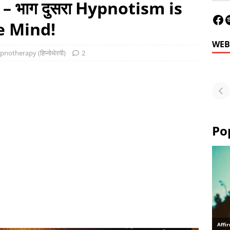
 भाग दुसरा Hypnotism is
e Mind!
WEB
notherapy (हिप्नोथेरपी)
2
Le
Fu
or
Po