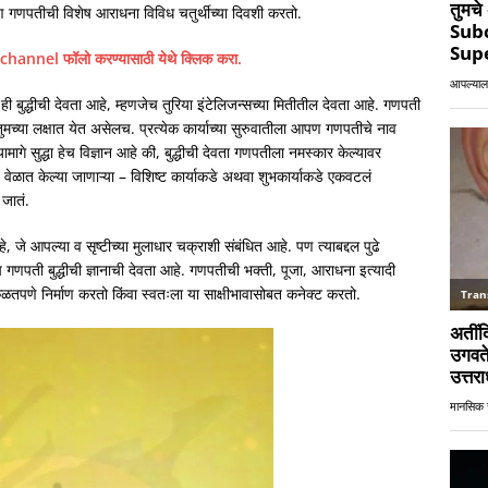
पण गणपतीची विशेष आराधना विविध चतुर्थीच्या दिवशी करतो.
hannel फॉलो करण्यासाठी येथे क्लिक करा.
 बुद्धीची देवता आहे, म्हणजेच तुरिया इंटेलिजन्सच्या मितीतील देवता आहे. गणपती
ुमच्या लक्षात येत असेलच. प्रत्येक कार्याच्या सुरुवातीला आपण गणपतीचे नाव
गे सुद्धा हेच विज्ञान आहे की, बुद्धीची देवता गणपतीला नमस्कार केल्यावर
वेळात केल्या जाणाऱ्या – विशिष्ट कार्याकडे अथवा शुभकार्याकडे एकवटलं
 जातं.
े आपल्या व सृष्टीच्या मुलाधार चक्राशी संबंधित आहे. पण त्याबद्दल पुढे
ेच गणपती बुद्धीची ज्ञानाची देवता आहे. गणपतीची भक्ती, पूजा, आराधना इत्यादी
तपणे निर्माण करतो किंवा स्वतःला या साक्षीभावासोबत कनेक्ट करतो.