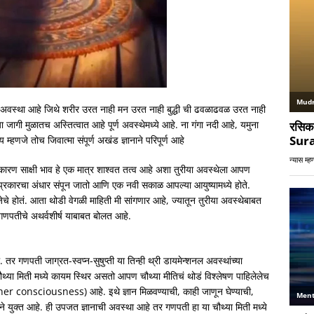
शी अवस्था आहे जिथे शरीर उरत नाही मन उरत नाही बुद्धी ची ढवळाढवळ उरत नाही
 जागी मुळातच अस्तित्वात आहे पूर्ण अवस्थेमध्ये आहे. ना गंगा नदी आहे, यमुना
 म्हणजे तोच जिवात्मा संपूर्ण अखंड ज्ञानाने परिपूर्ण आहे
य. कारण साक्षी भाव हे एक मात्र शाश्वत तत्व आहे अशा तुरीया अवस्थेला आपण
सर्व प्रकारचा अंधार संपून जातो आणि एक नवी सकाळ आपल्या आयुष्यामध्ये होते.
चे होतं. आता थोडी वेगळी माहिती मी सांगणार आहे, ज्यातून तुरीया अवस्थेबाबत
गणपतीचे अथर्वशीर्ष याबाबत बोलत आहे.
 गणपती जाग्रत-स्वप्न-सुषुप्ती या तिन्ही थ्री डायमेन्शनल अवस्थांच्या
ा मिती मध्ये कायम स्थिर असतो आपण चौथ्या मीतिचं थोडं विश्लेषण पाहिलेलेच
igher consciousness) आहे. इथे ज्ञान मिळवण्याची, काही जाणून घेण्याची,
ाने युक्त आहे. ही उपजत ज्ञानाची अवस्था आहे तर गणपती हा या चौथ्या मिती मध्ये