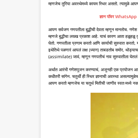
म्हणजेच तुरिया अवस्थेमध्ये कायम स्थिर असतो. त्यामुळे आ
ज्ञान पॉवर WhatsApp c
आपण सर्वजण गणपतीला बुद्धीची देवता म्हणून मानतोच. गणेश ही
म्हणजे बुद्धीचा लख्ख प्रकाश आहे. याचं कारण आता हळूहळू त
घेतो. गणपतीला प्रणाम करतो आणि कार्याची सुरुवात करतो, यामा
इथेतिथे पळणारं आपलं लक्ष (ध्यान) ताबडतोब समोर, थोड्याच 
(assimilate) जावं, म्हणून गणपतीचं नाव सुरुवातीला घेतलं
अर्थात आरंभी गणेशपूजन करण्याचं, अजुनही एक प्रयोजन आहे, ज
कधीतरी सांगेन. चतुर्थी ही स्थिर ज्ञानाची अवस्था असल्यामुळ
आपण करतो म्हणजेच या चतुर्थ मितीची जाणीव स्वतःमध्ये नकळ