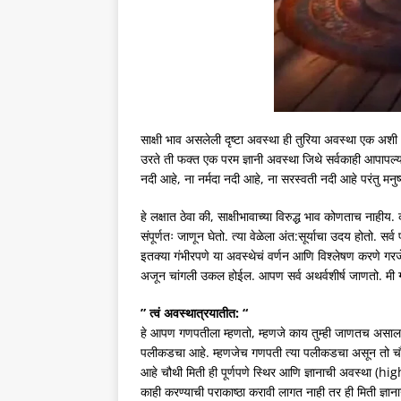
साक्षी भाव असलेली दृष्टा अवस्था ही तुरिया अवस्था एक अ
उरते ती फक्त एक परम ज्ञानी अवस्था जिथे सर्वकाही आपापल्या
नदी आहे, ना नर्मदा नदी आहे, ना सरस्वती नदी आहे परंतु मनुष्य
हे लक्षात ठेवा की, साक्षीभावाच्या विरुद्ध भाव कोणताच नाही
संपूर्णतः जाणून घेतो. त्या वेळेला अंत:सूर्याचा उदय होतो. 
इतक्या गंभीरपणे या अवस्थेचं वर्णन आणि विश्लेषण करणे गरजे
अजून चांगली उकल होईल. आपण सर्व अथर्वशीर्ष जाणतो. मी 
” त्वं अवस्थात्रयातीत: “
हे आपण गणपतीला म्हणतो, म्हणजे काय तुम्ही जाणतच असाल. तर
पलीकडचा आहे. म्हणजेच गणपती त्या पलीकडचा असून तो चौथ्य
आहे चौथी मिती ही पूर्णपणे स्थिर आणि ज्ञानाची अवस्था (h
काही करण्याची पराकाष्ठा करावी लागत नाही तर ही मिती ज्ञान