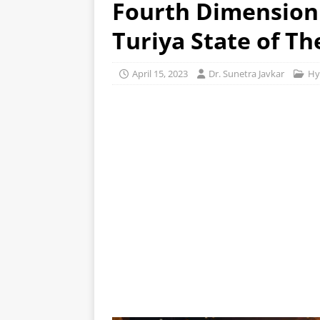
Fourth Dimension –
Turiya State of Th
April 15, 2023
Dr. Sunetra Javkar
Hyp