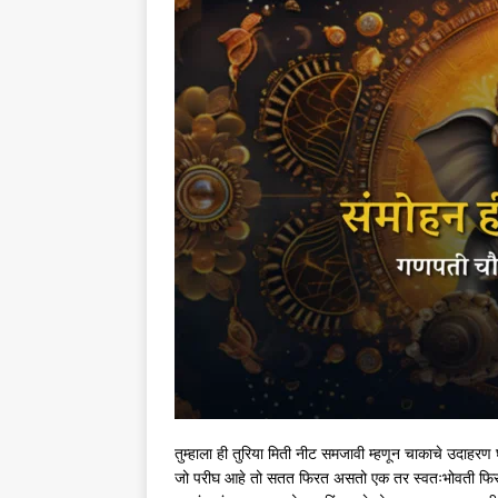
तुम्हाला ही तुरिया मिती नीट समजावी म्हणून चाकाचे उदाहरण
जो परीघ आहे तो सतत फिरत असतो एक तर स्वतःभोवती फिरतो 