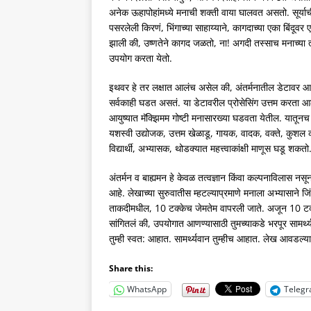
अनेक ऊहापोहांमध्ये मनाची शक्ती वाया घालवत असतो. सूर्याच
पसरलेली किरणं, भिंगाच्या साहाय्याने, कागदाच्या एका बिंदूवर
झाली की, उष्णतेने कागद जळतो, ना! अगदी तस्साच मनाच्या
उपयोग करता येतो.
इथवर हे तर लक्षात आलंच असेल की, अंतर्मनातील डेटावर 
सर्वकाही घडत असतं. या डेटावरील प्रोसेसिंग उत्तम करता आ
आयुष्यात मॅक्झिमम गोष्टी मनासारख्या घडवता येतील. यातून
यशस्वी उद्योजक, उत्तम खेळाडू, गायक, वादक, वक्ते, कुशल 
विद्यार्थी, अभ्यासक, थोडक्यात महत्त्वाकांक्षी माणूस घडू शकत
अंतर्मन व बाह्यमन हे केवळ तत्वज्ञान किंवा कल्पनाविलास नसू
आहे. लेखाच्या सुरुवातीस म्हटल्याप्रमाणे मनाला अभ्यासाने 
ताकदीमधील, 10 टक्केच जेमतेम वापरली जाते. अजून 10 टक्क
सांगितलं की, उपयोगात आणण्यासाठी तुमच्याकडे भरपूर सामर्थ्य 
तुम्ही स्वत: आहात. सामर्थ्यवान तुम्हीच आहात. लेख आवडल्
Share this:
WhatsApp
Teleg