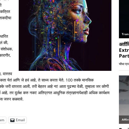
ी
 एकत्रित
 ताकदीचा
आधारित
लं की,
च संशोधक,
कारागीर,
ो.
न, वास्तव
जिंकता येतं आणि जे हवं आहे, ते साध्य करता येते. 100 तक्के मानसिक
े जरी वापरता आली, तरी बेहतर आहे ना! आता पुढच्या वेळी, तुम्हाला जर कोणी
आहे, तर दुर्लक्ष करु नका! अतिप्रगत आधुनिक तंत्रज्ञानापेक्षाही अधिक कार्यक्षम
यास जरुर कळवावे.
ram
Email