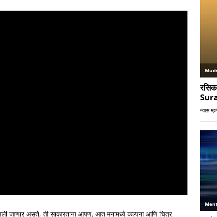
ाकारली जाणार असते, ती साकारताना आपण, आत मनामध्ये कल्पना आणि चित्र