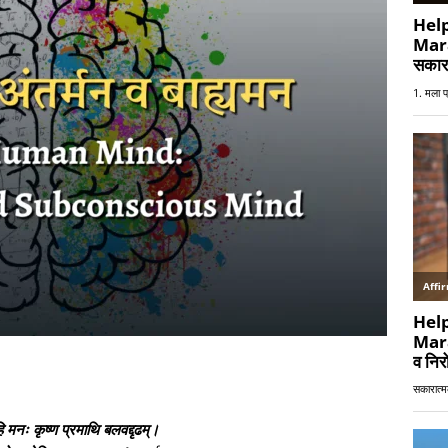
ि मनः कृष्ण प्रमाथि बलवद्दृढम्।