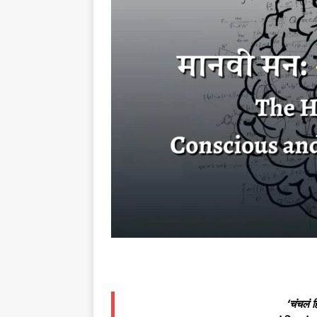
‘चंचलं ह