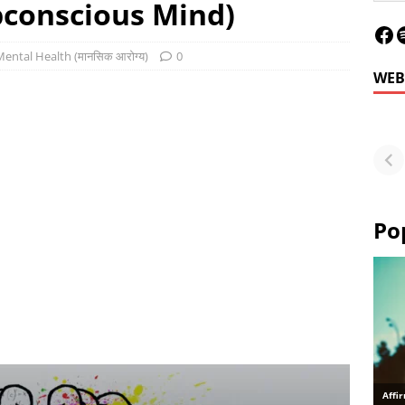
bconscious Mind)
ental Health (मानसिक आरोग्य)
0
WEB
Le
Fu
or
Po