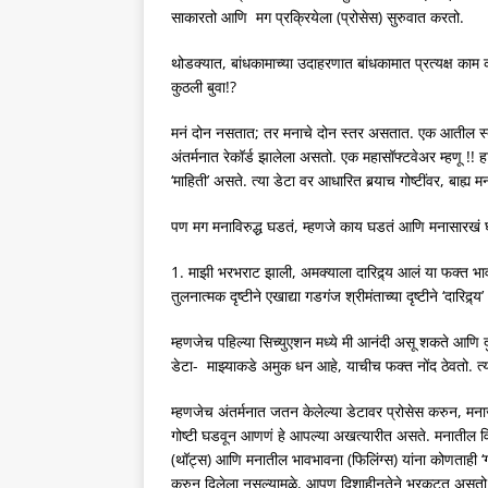
साकारतो आणि मग प्रक्रियेला (प्रोसेस) सुरुवात करतो.
थोडक्यात, बांधकामाच्या उदाहरणात बांधकामात प्रत्यक्ष काम
कुठली बुवा!?
मनं दोन नसतात; तर मनाचे दोन स्तर असतात. एक आतील स्तर अ
अंतर्मनात रेकॉर्ड झालेला असतो. एक महासॉफ्टवेअर म्हणू !!
‘माहिती’ असते. त्या डेटा वर आधारित बर्‍याच गोष्टींवर, बाह्य 
पण मग मनाविरुद्ध घडतं, म्हणजे काय घडतं आणि मनासारखं घ
1. माझी भरभराट झाली, अमक्याला दारिद्र्य आलं या फक्त भावन
तुलनात्मक दृष्टीने एखाद्या गडगंज श्रीमंताच्या दृष्टीने ‘दारिद्र
म्हणजेच पहिल्या सिच्युएशन मध्ये मी आनंदी असू शकते आणि द
डेटा- माझ्याकडे अमुक धन आहे, याचीच फक्त नोंद ठेवतो. त्या
म्हणजेच अंतर्मनात जतन केलेल्या डेटावर प्रोसेस करुन, मना
गोष्टी घडवून आणणं हे आपल्या अखत्यारीत असते. मनातील व
(थॉट्स) आणि मनातील भावभावना (फिलिंग्स) यांना कोणताही ‘
करुन दिलेला नसल्यामुळे, आपण दिशाहीनतेने भरकटत असत