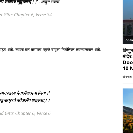
न्ये वायोरिव सुदुष्करम्।।’
-अर्जुन उवाच.
 Gita: Chapter 6, Verse 34
लाढ्य आहे. त्याला वश करायचं मह्णजे वायुला नियंत्रित करण्यासमान आहे.
मात्मनस्तस्य येनात्मैवात्मना जितः।’
ु शत्रुत्वे वर्तेतात्मैव शत्रुवत्।।
d Gita: Chapter 6, Verse 6