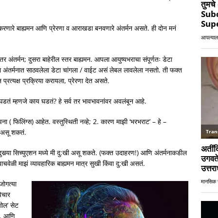
 करणारे बाह्यमन आणि प्रेरणा व आराखडा बनवणारे अंतर्मन असते. ही दोन मनं
ंतर्मन; दुसरा बाहेरील स्तर बाह्यमन. आपला आयुष्यभराचा संपूर्णतः डेटा
 हा अंतर्मनात साठवलेला डेटा चांगला / वाईट असं लेबल लावलेला नसतो. ती फक्त
मन प्रत्यक्ष प्रक्रिया करायला, प्रेरणा देत असते.
डतं म्हणजे काय घडतं? हे सर्व तर भावभावनांवर अवलंबून आहे.
ा ( फिलिंग्स) आहेत. वस्तुस्थिती नव्हे; 2. कारण माझी ‘भरभराट’ – हे –
्य’ असू शकतं.
ुसर्‍या सिच्युएशन मध्ये मी दु:खी असू शकते. (फक्त उदाहरण!) आणि अंतर्मनाकडील
चवेळी माझं व्यावहारिक बाह्यमन मात्र सुखी किंवा दु:खी असतं.
जोगत्या
िचार
गोल’ सेट
ो. आणि