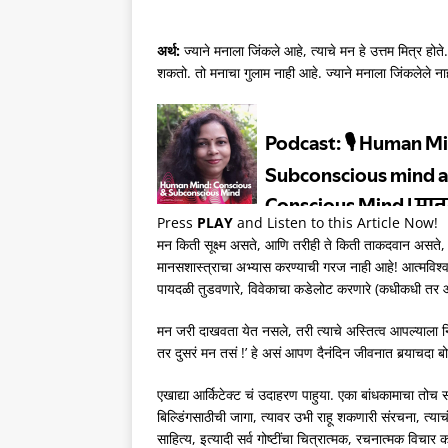
अर्थ:
ज्याने मनाला जिंकले आहे, त्याचे मन हे उत्तम मित्र होत
शकतो. तो मनाचा गुलाम नाही आहे. ज्याने मनाला जिंकलेले नाह
Press
PLAY
and Listen to this Article Now!
मन किती सूक्ष्म असते, आणि तरीही ते किती ताकदवान असते,
मानसशास्त्राचा अभ्यास करण्याची गरज नाही आहे! आत्मविश्वास
पायदळी तुडवणारे, विवेकाचा कडेलोट करणारे (कधीकधी तर आत
मन जरी दाखवता येत नसले, तरी त्याचे अस्तित्व आपल्याला 
तर दुसरं मन तसं !’ हे असं आपण दैनंदिन जीवनात बर्‍याचद
एखाद्या आर्किटेक्ट चं उदाहरण पाहुया. एका बांधकामाचा तोच स
बिल्डिंगसाठीची जागा, त्यावर उभी राहू शकणारी संरचना, त्य
साहित्य, इत्यादी सर्व गोष्टींचा चित्रात्मक, रचनात्मक व