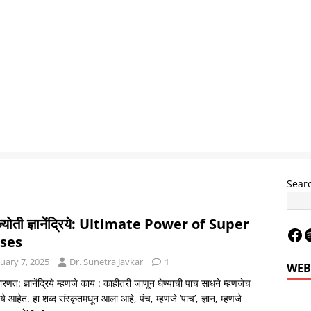
Sear
नज्योती ज्ञानेंद्रिये: Ultimate Power of Super
ses
uary 7, 2025
Dr. Sunetra Javkar
1
WEB
ारणत: ज्ञानेंद्रिये म्हणजे काय : काहीतरी जाणून घेण्याची पाच साधने म्हणजेच
द्रिये आहेत. हा शब्द संस्कृतमधून आला आहे, पंच, म्हणजे ‘पाच’, ज्ञान, म्हणजे
Le