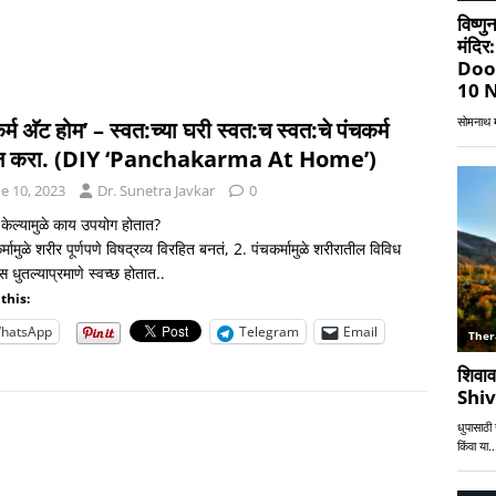
र्म अ‍ॅट होम’ – स्वत:च्या घरी स्वत:च स्वत:चे पंचकर्म
न्न करा. (DIY ‘Panchakarma At Home’)
e 10, 2023
Dr. Sunetra Javkar
0
म केल्यामुळे काय उपयोग होतात?
्मामुळे शरीर पूर्णपणे विषद्रव्य विरहित बनतं, 2. पंचकर्मामुळे शरीरातील विविध
्स धुतल्याप्रमाणे स्वच्छ होतात..
this:
hatsApp
Telegram
Email