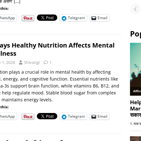
ूक असणे’
[…]
Fu
this:
or
hatsApp
Telegram
Email
Po
ays Healthy Nutrition Affects Mental
lness
y 1, 2024
Shivangi
1
tion plays a crucial role in mental health by affecting
 energy, and cognitive function. Essential nutrients like
-3s support brain function, while vitamins B6, B12, and
e help regulate mood. Stable blood sugar from complex
 maintains energy levels.
this:
hatsApp
Telegram
Email