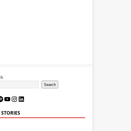
ch
Search
 STORIES
Bron James’
LeBron James’
6 Impact