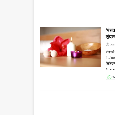
‘पंचक
संप
Jun
पंचकर्
1.पंचकर
सिस्टिम
Share 
W