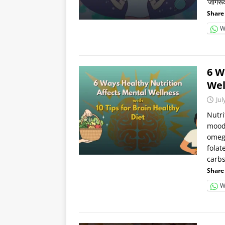
‘जागर
Share 
W
6 W
Wel
Jul
Nutri
mood,
omega
folat
carbs
Share 
W