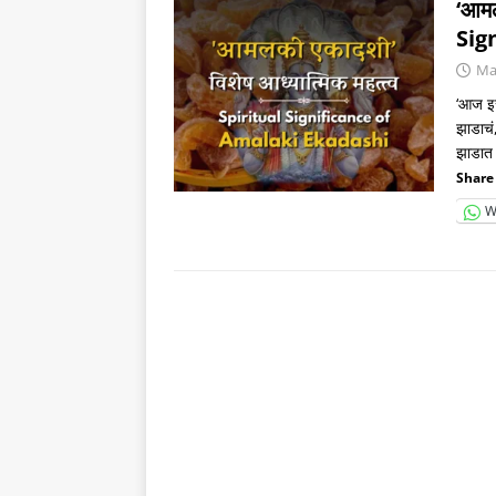
‘आमल
Sig
Ma
‘आज इस
झाडाचं,
झाडा
Share 
W