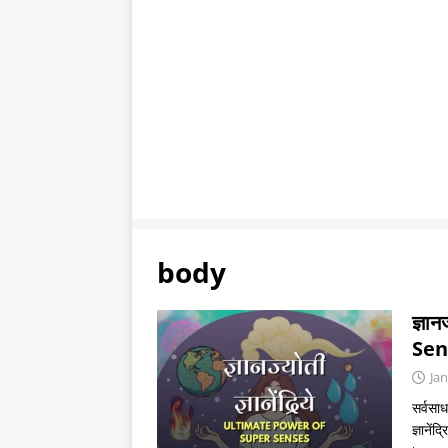
body
ज्ञा
Sen
Jan
सर्वसाध
ज्ञानें