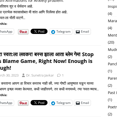
hi Affirmations for Anxiety problem:
अतिशय शूर व धैर्यवान आहे.
Inspi
या प्रत्येक श्वासासोबत मी शांत आणि रिलॅक्स होत आहे.
(4)
्वतःला भीती वाटणे..
Marat
this:
(4)
hatsApp
Telegram
Email
Menta
(20)
Mudra 
रा स्वत:ला लवकर! बस्स झाला आता ब्लेम गेम! Stop
(2)
s Blame Game, Right Now! Enough is
Panch
ugh!
(1)
rch 30, 2023
Dr. Sunetra Javkar
1
Pare
ी करताना आपण हा विचार करतच नाही की, ज्या गोष्टी आयुष्यात घडून याव्या
(2)
आपण इच्छा व्यक्त केल्यात, कधी जाहीरपणे, तर कधी मनामध्ये, त्या ‘स्वतःच्याच..
Past 
this:
(1)
hatsApp
Telegram
Email
Poetr
(2)