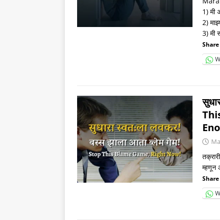
Marat
1) मी 
2) माझ्
3) मी स
Share 
W
सुधा
Thi
Eno
Ma
तक्रार
म्हणून 
Share 
W