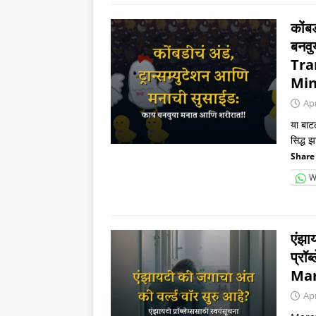
कोंब
बनवु
Tra
Min
Apr
या बाटल
सिद्ध 
Share 
W
एंझा
प्रॉ
Mar
Apr