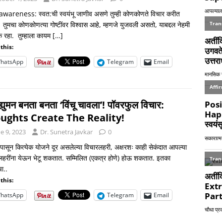
awareness: स्वत:ची स्वयंभू जाणीव असणे तुम्ही कोणकोणते विचार करीत
तुमचा कोणकोणत्या गोष्टींवर विश्वास आहे, म्हणजे युजवली असतो, याबद्दल नेहमी
 रहा. तुम्हाला कायम
[…]
this:
hatsApp
Telegram
Email
ह्युमन बनता बनता ‘विंचू चावला’! पॉवरफुल विचार:
ughts Create The Reality!
e 9, 2023
Dr. Sunetra Javkar
0
पासून कित्येक योजने दूर असलेल्या विचारलहरी, अक्षरशः काही सेकंदात आपल्या
लहरींना येऊन भेटू शकतात. सम्मिलित (एकत्र होणे) होऊ शकतात. इतका
चा..
this:
hatsApp
Telegram
Email