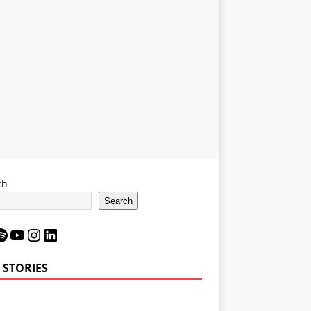
ch
Search
 STORIES
Bron James’
LeBron James’
6 Impact