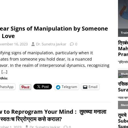
lear Signs of Manipulation by Someone
 Love
vember 16, 2023
Dr. Sunetra Javkar
0
ifying signs of manipulation, particularly when it
ates from someone you hold dear, is a nuanced
vor. In the realm of interpersonal dynamics, recognizing
e
[…]
this:
hatsApp
Telegram
Email
 to Reprogram Your Mind : तुमच्या मनाला
ही स्वतःच रिप्रोग्राम कसे कराल?
tober 1, 2023
Dr. Sunetra Javkar
0