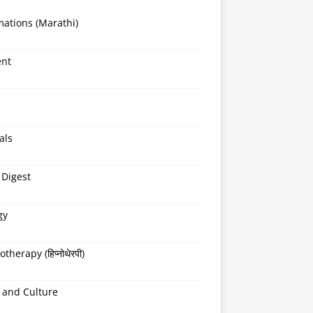
mations (Marathi)
ent
als
 Digest
gy
therapy (हिप्नोथेरपी)
 and Culture