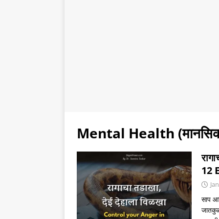
Mental Health (मानसिक 
रागा
12 
Jan
साप आण
जातकुळ