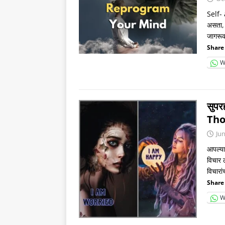
Self- 
असता, 
जागरूक
Share 
W
सुपर
Tho
Jun
आपल्या
विचार 
विचारां
Share 
W