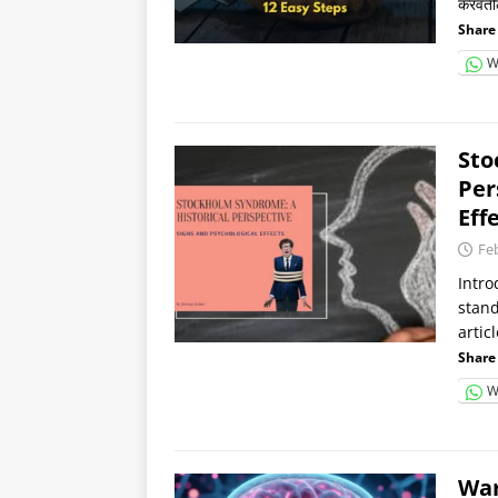
करवतील
Share 
W
Sto
Per
Eff
Fe
Intro
stand
artic
Share 
W
War