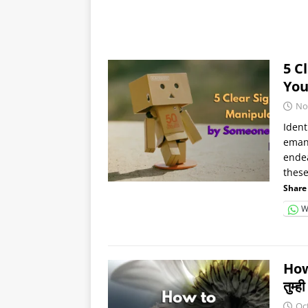
5 C
You
No
Ident
eman
endea
thes
Share 
W
How
तुम्
Oc