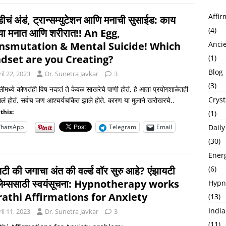
Affir
डीचं अंडं, ट्रान्सम्युटेशन आणि मनाची सुसाईड: काय
(4)
या मनात आणि शरीरात!! An Egg,
nsmutation & Mental Suicide! Which
Anci
dset are you Creating?
(1)
Blog
il 22, 2023
Dr. Sunetra Javkar
3
(3)
ीमध्ये कोणतंही विष नव्हतं ते केवळ साखरेचे पाणी होतं, हे आता प्रयोगशाळेतही
Cryst
झालं होतं. सर्वच जण आश्चर्यचकित झाले होते. कारण या मुलाने खरोखरचे..
this:
(1)
hatsApp
Telegram
Email
Daily
(30)
Ener
यटी की जगाचा अंत की वर्ल्ड वॉर सुरु आहे? एंझायटी
(6)
ब्लेम्ससाठी स्वयंसूचना: Hypnotherapy works
Hypno
athi Affirmations for Anxiety
(13)
India
il 11, 2023
Dr. Sunetra Javkar
3
(11)