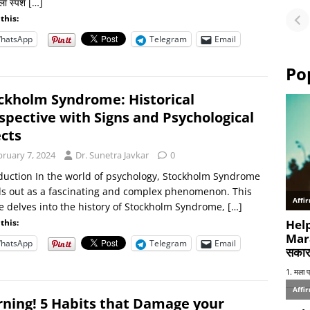
ा स्पर्श
[…]
Fu
this:
or
hatsApp
Telegram
Email
Po
ckholm Syndrome: Historical
spective with Signs and Psychological
ects
bruary 7, 2024
Dr. Sunetra Javkar
0
duction In the world of psychology, Stockholm Syndrome
s out as a fascinating and complex phenomenon. This
le delves into the history of Stockholm Syndrome,
[…]
this:
hatsApp
Telegram
Email
ning! 5 Habits that Damage your