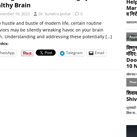
lthy Brain
vember 19, 2023
Dr. Sunetra Javkar
0
e hustle and bustle of modern life, certain routine
iors may be silently wreaking havoc on your brain
h. Understanding and addressing these potentially
[…]
this:
hatsApp
Telegram
Email