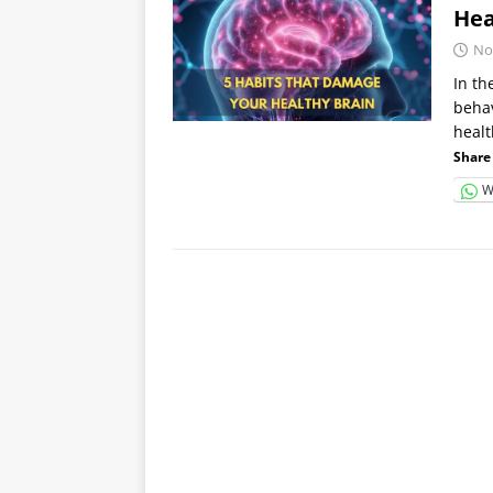
Hea
No
In th
behav
healt
Share 
W