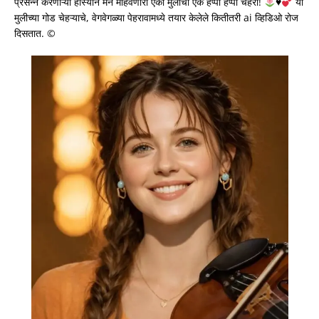
प्रसन्न करणाऱ्या हास्याने मन मोहवणारा एका मुलीचा एक हॅप्पी हॅप्पी चेहरा!
♥️
या
मुलीच्या गोड चेहऱ्याचे, वेगवेगळ्या पेहरावामध्ये तयार केलेले कितीतरी ai व्हिडिओ रोज
दिसतात.
©️