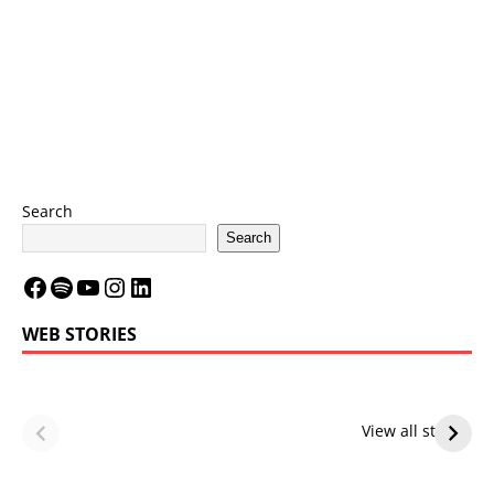
Search
Search
WEB STORIES
LeBron James’
LeBron James’
Future — Lakers
Lakers Future
View all stories
or Warriors?
Hangs in Balance