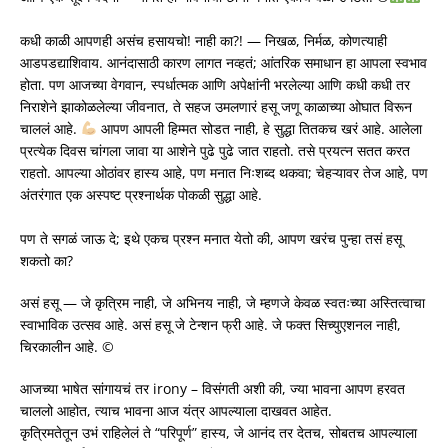
कधी काळी आपणही असंच हसायचो! नाही का?! — निखळ, निर्मळ, कोणत्याही
आडपडद्याशिवाय. आनंदासाठी कारण लागत नव्हतं; आंतरिक समाधान हा आपला स्वभाव
होता. पण आजच्या वेगवान, स्पर्धात्मक आणि अपेक्षांनी भरलेल्या आणि कधी कधी तर
निराशेने झाकोळलेल्या जीवनात, ते सहज उमलणारं हसू जणू काळाच्या ओघात विरून
चाललं आहे.
आपण आपली हिम्मत सोडत नाही, हे सुद्धा तितकच खरं आहे. आलेला
प्रत्येक दिवस चांगला जावा या आशेने पुढे पुढे जात राहतो. तसे प्रयत्न सतत करत
राहतो. आपल्या ओठांवर हास्य आहे, पण मनात निःशब्द थकवा; चेहऱ्यावर तेज आहे, पण
अंतरंगात एक अस्पष्ट प्रश्नार्थक पोकळी सुद्धा आहे.
पण ते सगळं जाऊ दे; इथे एकच प्रश्न मनात येतो की, आपण खरंच पुन्हा तसं हसू
शकतो का?
असं हसू — जे कृत्रिम नाही, जे अभिनय नाही, जे म्हणजे केवळ स्वतःच्या अस्तित्वाचा
स्वाभाविक उत्सव आहे. असं हसू जे टेन्शन फ्री आहे. जे फक्त सिच्युएशनल नाही,
चिरकालीन आहे. ©️
आजच्या भाषेत सांगायचं तर irony – विसंगती अशी की, ज्या भावना आपण हरवत
चाललो आहोत, त्याच भावना आज यंत्र आपल्याला दाखवत आहेत.
कृत्रिमतेतून उभं राहिलेलं ते “परिपूर्ण” हास्य, जे आनंद तर देतच, सोबतच आपल्याला