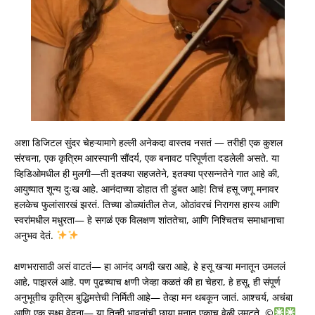
अशा डिजिटल सुंदर चेहऱ्यामागे हल्ली अनेकदा वास्तव नसतं — तरीही एक कुशल
संरचना, एक कृत्रिम आरस्पानी सौंदर्य, एक बनावट परिपूर्णता दडलेली असते. या
व्हिडिओमधील ही मुलगी—ती इतक्या सहजतेने, इतक्या प्रसन्नतेने गात आहे की,
आयुष्यात शून्य दुःख आहे. आनंदाच्या डोहात ती डुंबत आहे! तिचं हसू जणू मनावर
हलकेच फुलांसारखं झरतं. तिच्या डोळ्यांतील तेज, ओठांवरचं निरागस हास्य आणि
स्वरांमधील मधुरता— हे सगळं एक विलक्षण शांततेचा, आणि निश्चितच समाधानाचा
अनुभव देतं.
क्षणभरासाठी असं वाटतं— हा आनंद अगदी खरा आहे, हे हसू खऱ्या मनातून उमललं
आहे, पाझरलं आहे. पण पुढच्याच क्षणी जेव्हा कळतं की हा चेहरा, हे हसू, ही संपूर्ण
अनुभूतीच कृत्रिम बुद्धिमत्तेची निर्मिती आहे— तेव्हा मन थबकून जातं. आश्चर्य, अचंबा
आणि एक सूक्ष्म वेदना— या तिन्ही भावनांची छाया मनात एकाच वेळी उमटते.
©️