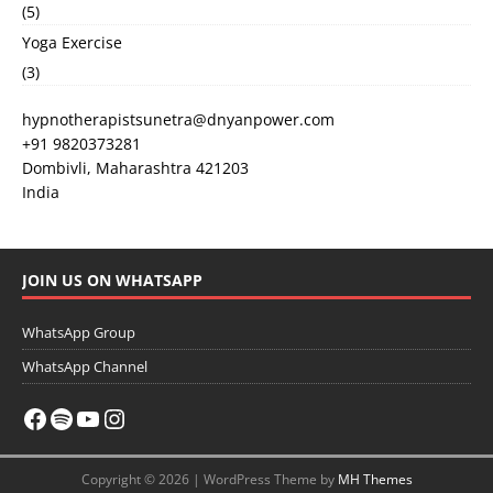
(5)
Yoga Exercise
(3)
hypnotherapistsunetra@dnyanpower.com
+91 9820373281
Dombivli
,
Maharashtra
421203
India
JOIN US ON WHATSAPP
WhatsApp Group
WhatsApp Channel
Copyright © 2026 | WordPress Theme by
MH Themes