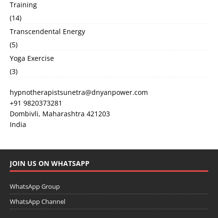
Training
(14)
Transcendental Energy
(5)
Yoga Exercise
(3)
hypnotherapistsunetra@dnyanpower.com
+91 9820373281
Dombivli
,
Maharashtra
421203
India
JOIN US ON WHATSAPP
WhatsApp Group
WhatsApp Channel