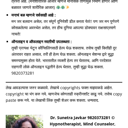
त्रस्त आहे. (मनोशारीरिक आजार म्हणजे मानसिक ताणामुळे निर्माण होणारे आणि
बळावत जाणारे शारीरिक आजार)
मनाचं बळ म्हणजे सर्वकाही आहे :
मन जर बलवान असेल, तर संपूर्ण दुनियेशी डील करता येतं!! पण जर मन पूर्णपणे
कोसळलेल्या अवस्थेत असेल, तर हीच दुनिया आपल्या डोक्यावर राक्षसाप्रमाणे
नाचते!
ऑनलाइन व ऑफलाइन मदतीची उपलब्धता :
तुम्ही प्रत्यक्ष भेटून कौन्सिलिंगसाठी हेल्प घेऊ शकताच. तसेच तुम्ही कितीही दूर
अंतरावर राहत असाल, तरी ही हेल्प घेऊ शकता. ऑनलाइन सेशन्स द्वारे सुद्धा
समस्यामुक्त होता येते. भारतातील व्यक्ती हेल्प तर घेतातच, आणि परदेशात
राहणारी लोकं ऑनलाइन पद्धतीने हेल्प घेतात, तुम्ही सुद्धा घेऊ शकता.
9820373281
लेख आवडल्यास जरुर कळवावे. लेखाचे copyrights फक्त माझ्याकडे आहेत.
copyright चा भंग करु नये. म्हणजेच कोणताही स्क्रीनशॉट काढू नये. तसेच copy
paste करू नये. या लेखाची लिंक तुम्ही शेअर करू शकता. धन्यवाद.
Dr. Sunetra Javkar 9820373281 ©
Hypnotherapist, Mind Counselor,