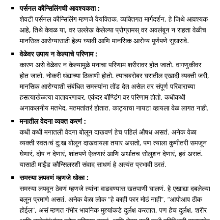
पर्सनल कौन्सिलिंगची आवश्यकता :
शेवटी पर्सनल कौन्सिलिंग म्हणजे वैयक्तिक, व्यक्तिगत मार्गदर्शन, हे जिथे आवश्यक
आहे, तिथे केवळ या, वर उल्लेख केलेल्या प्रोग्रामस् वर अवलंबून न राहता वेळीच
मानसिक आरोग्यासाठी हेल्प घ्यावी आणि मानसिक आरोग्य पूर्णपणे सुधारावे.
वेळेवर उपाय न केल्याचे परिणाम :
कारण असे वेळेवर न केल्यामुळे मनाचा परिणाम शरीरावर होत जातो. वागणुकीवर
होत जातो. नोकरी धंद्याच्या ठिकाणी होतो. त्याचबरोबर घरातील एखादी व्यक्ती जरी,
मानसिक आरोग्याशी संबंधित समस्यांना तोंड देत असेल तर संपूर्ण परिवाराच्या
हसत्याखेळत्या वातावरणावर, एकंदर बॉण्डिंग वर परिणाम होतो. कधीकधी
अनाकलनीय मतभेद, मतमतांतरं होतात. काट्याचा नायटा व्हायला वेळ लागत नाही.
मनातील वेदना व्यक्त करणं :
कधी कधी मनातली वेदना बोलून दाखवणं हेच पहिलं औषध असतं. अनेक वेळा
व्यक्ती स्वतःचं दु:ख बोलून दाखवायला तयार असतो, पण त्याला कुणीतरी समजून
घेणारं, दोष न देणारं, शांतपणे ऐकणारं आणि अर्थातच सोलुशन देणारं, हवं असतं.
यासाठी माईंड कौन्सिलरशी संवाद साधणं हे अत्यंत प्रभावी ठरतं.
समस्या लपवणं म्हणजे धोका :
समस्या लपवून ठेवणं म्हणजे त्यांना वाढवण्यास खतपाणी घालणं. हे एखाद्या दबलेल्या
बलून प्रमाणे असतं. अनेक वेळा लोक “हे काही फार मोठं नाही”, “आपोआप ठीक
होईल”, असं म्हणत गंभीर भावनिक मुद्द्यांकडे दुर्लक्ष करतात. पण हेच दुर्लक्ष, शरीर