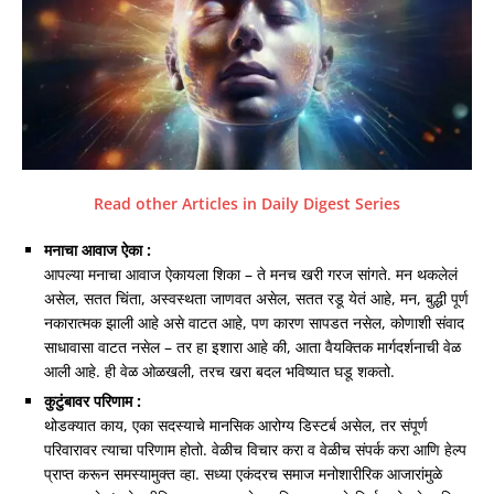
Read other Articles in Daily Digest Series
मनाचा आवाज ऐका :
आपल्या मनाचा आवाज ऐकायला शिका – ते मनच खरी गरज सांगते. मन थकलेलं
असेल, सतत चिंता, अस्वस्थता जाणवत असेल, सतत रडू येतं आहे, मन, बुद्धी पूर्ण
नकारात्मक झाली आहे असे वाटत आहे, पण कारण सापडत नसेल, कोणाशी संवाद
साधावासा वाटत नसेल – तर हा इशारा आहे की, आता वैयक्तिक मार्गदर्शनाची वेळ
आली आहे. ही वेळ ओळखली, तरच खरा बदल भविष्यात घडू शकतो.
कुटुंबावर परिणाम :
थोडक्यात काय, एका सदस्याचे मानसिक आरोग्य डिस्टर्ब असेल, तर संपूर्ण
परिवारावर त्याचा परिणाम होतो. वेळीच विचार करा व वेळीच संपर्क करा आणि हेल्प
प्राप्त करून समस्यामुक्त व्हा. सध्या एकंदरच समाज मनोशारीरिक आजारांमुळे