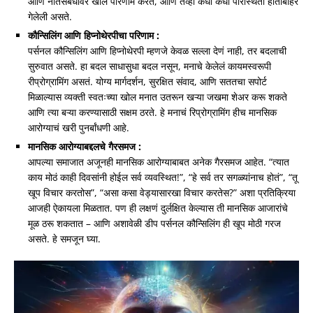
आणि नातेसंबंधांवर खोल परिणाम करतं, आणि तेव्हा कधी कधी परिस्थिती हाताबाहेर
गेलेली असते.
कौन्सिलिंग आणि हिप्नोथेरपीचा परिणाम :
पर्सनल कौन्सिलिंग आणि हिप्नोथेरपी म्हणजे केवळ सल्ला देणं नाही, तर बदलाची
सुरुवात असते. हा बदल साधासुधा बदल नसून, मनाचे केलेलं कायमस्वरूपी
रीप्रोग्रामिंग असतं. योग्य मार्गदर्शन, सुरक्षित संवाद, आणि सततचा सपोर्ट
मिळाल्यास व्यक्ती स्वतःच्या खोल मनात उतरून खऱ्या जखमा शेअर करू शकते
आणि त्या बऱ्या करण्यासाठी सक्षम ठरते. हे मनाचं रिप्रोग्रामिंग हीच मानसिक
आरोग्याचं खरी पुनर्बांधणी आहे.
मानसिक आरोग्याबद्दलचे गैरसमज :
आपल्या समाजात अजूनही मानसिक आरोग्याबाबत अनेक गैरसमज आहेत. “त्यात
काय मोठं काही दिवसांनी होईल सर्व व्यवस्थित!”, “हे सर्व तर सगळ्यांनाच होतं”, “तू
खूप विचार करतोस”, “असा कसा वेड्यासारखा विचार करतेस?” अशा प्रतिक्रिया
आजही ऐकायला मिळतात. पण ही लक्षणं दुर्लक्षित केल्यास ती मानसिक आजारांचे
मूळ ठरू शकतात – आणि अशावेळी डीप पर्सनल कौन्सिलिंग ही खूप मोठी गरज
असते. हे समजून घ्या.