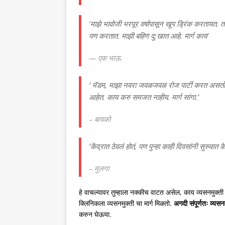
‘माझे भावोजी भरपूर वर्षापासून खूप ड्रिंक करतायत.
पण करतात. माझी बहिण दु:खात आहे. मार्ग काय’
— एक भाऊ.
‘ मॅडम, माझा नवरा जवळजवळ रोज पार्टी करत असतो मित्र
आहेत. काय करु समजत नाहीय. मार्ग सांगा.’
– बायको
‘केंद्रात ठेवलं होतं, पण पुन्हा काही दिवसांनी सुरुव
– मुलगा
हे वाचल्यावर तुम्हाला नक्कीच वाटत असेल, काय व्यसनमुक्ती 
क्लिनिकला व्यसनमुक्ती चा मार्ग मिळतो.
अगदी संपूर्णतः व्यसन
करुन घेऊया.