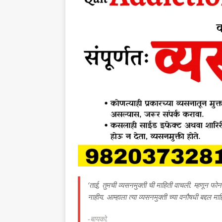
‘ताई, तुमची व्यसनमुक्ती ची माहिती वाचली. म्हणून 
नाहीय. आम्हाला त्या व्यसनमुक्ती च्या वनौषधी बद्दल माहि
-बायको.