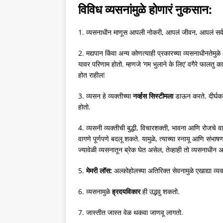
विविध व्यसनांमुळे होणारं नुकसान:
1. व्यसनाधीन माणूस आपली नोकरी, आपलं जीवन, आपलं सर्व
2. मद्यपान किंवा अन्य कोणत्याही प्रकारच्या व्यसनाधीनतेमुळ
यावर परिणाम होतो. म्हणजे ‘गम भुलाने के लिए’ वगैरे फालतु 
होत राहील!
3. व्यसन हे व्यक्तीच्या
नर्व्हस सिस्टीमला
डाऊन करते. दीर्घकाळ 
होतो.
4. व्यसनी व्यक्तीची बुद्धी, विचारशक्ती, भावना आणि रोजचे 
वागणे पूर्णपणे बदलू शकते. यामुळे, त्याच्या स्नायू आणि 
ज्यावेळी व्यसनातून ब्रेक घेत असेल, तेव्हाही तो व्यसनाध
5.
मेमरी लॉस:
अल्कोहोलच्या अतिरिक्त सेवनामुळे एखाद्या व्य
6. व्यसनामुळे
ह्रदयविकार
ही उद्भवु शकतो.
7. जास्तीत जास्त वेळ थकवा जाणवू लागतो.