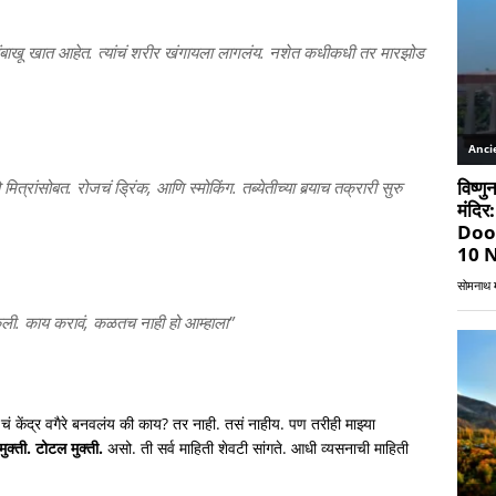
 तंबाखू खात आहेत. त्यांचं शरीर खंगायला लागलंय. नशेत कधीकधी तर मारझोड
ांसोबत. रोजचं ड्रिंक, आणि स्मोकिंग. तब्येतीच्या बर्‍याच तक्रारी सुरु
ात केली. काय करावं, कळतच नाही हो आम्हाला”
चं केंद्र वगैरे बनवलंय की काय? तर नाही. तसं नाहीय. पण तरीही माझ्या
मुक्ती. टोटल मुक्ती.
असो. ती सर्व माहिती शेवटी सांगते. आधी व्यसनाची माहिती