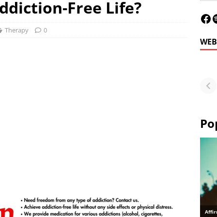
ddiction-Free Life?
Therapy
0
WEB
Le
Fu
or
Po