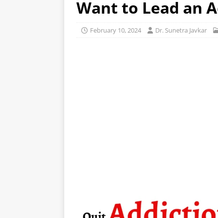
Want to Lead an A
February 10, 2024
Dr. Sunetra Javkar