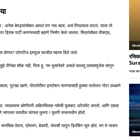
ुया
: अनेक बेवड्यांसोबत आपलं पण नाव व्हावं, असं पिणार्‍याला वाटतं. याला तो
ड्रिंक पार्टी करण्यासाठी बहाणे निर्माण केले जातात. मित्रांसोबत वीकएंड,
ा होणार? प्रेस्टीज इश्यूला फाजील महत्त्व दिले जाते.
मुझे पीनेका शौक नही, पिता हूं, गम भुलानेको’ असले फालतु एक्सक्युजेस सांगून
साला, गुटखा खाणे, पोरापोरींवर इम्प्रेशन मारण्यासाठी हुक्का पार्लरवर नोटा उधळणे
अवस्था. जवळचाच कोणीतरी अहितचिंतक नशेची फुक्कट अरेंजमेंट करतो. आणि एकदा
चांगल्या घरातील चांगला मुलगा / मुलगी व्यसनाधीन होतो.
, मानसिक वेदना, प्रेमभंग, बेकारी, जेलसी यातून ड्रिंकिंग सुरु होतं. मग ते व्यसन