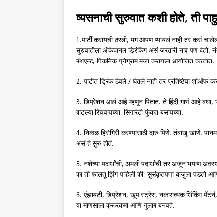
व्यसनाची सुरुवात कशी होते, ती पाह
1.पार्टी करायची ठरली, मग आपण प्यायलं नाही तर कसं चालेल 
सुरुवातीला ऑकेजनल ड्रिंकिंग असं जरतारी नाव पण देतो. नंतर 
मंथएन्ड, पिकनिक प्रोग्राम मजा करायला आयोजित करतात.
2. पार्टीत ड्रिंक ठेवले / घेतले नाही तर प्रतिष्ठेचा शोऑफ कस
3. डिप्रेशन आलं आहे म्हणून पितात. ते हिंदी गाणं आहे बघा, ‘
बाटल्या रिचवायच्या, सिगारेटी फुंकत बसायच्या.
4. निव्वळ हिरोगिरी करण्यासाठी दारु पिणे, तंबाखू खाणे, पानम
असं हे सुरु होतं.
5. नशेच्या पदार्थांची, अमली पदार्थांची तर अजून भयाण 
का ती फालतू झिंग पाहिली की, सुसंकृतपणा बाजुला पडतो आणि 
6. एंझायटी, डिप्रेशन, खूप स्ट्रेस, नकारात्मक थिंकिंग पॅटर्न
या माणसाला क्रूरकर्मा आणि गुलाम बनवते.