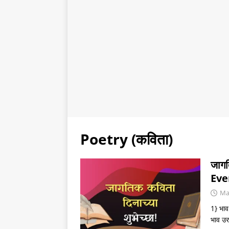
Poetry (कविता)
जागत
Eve
Ma
1} भाव
भाव उरल