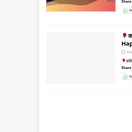
Share 
W
क
Hap
Ma
कवित
Share 
W