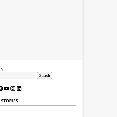
ch
Search
 STORIES
Bron James’
LeBron James’
6 Impact