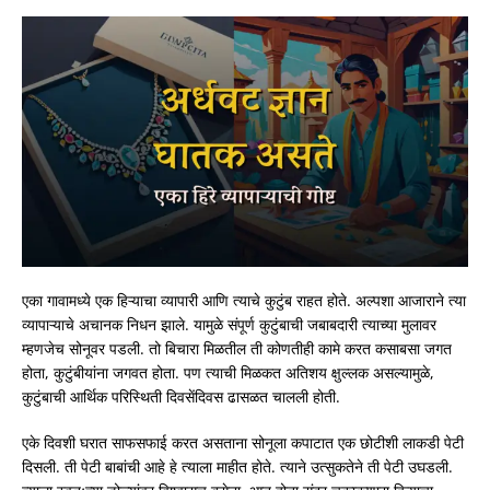
एका गावामध्ये एक हिऱ्याचा व्यापारी आणि त्याचे कुटुंब राहत होते. अल्पशा आजाराने त्या
व्यापाऱ्याचे अचानक निधन झाले. यामुळे संपूर्ण कुटुंबाची जबाबदारी त्याच्या मुलावर
म्हणजेच सोनूवर पडली. तो बिचारा मिळतील ती कोणतीही कामे करत कसाबसा जगत
होता, कुटुंबीयांना जगवत होता. पण त्याची मिळकत अतिशय क्षुल्लक असल्यामुळे,
कुटुंबाची आर्थिक परिस्थिती दिवसेंदिवस ढासळत चालली होती.
एके दिवशी घरात साफसफाई करत असताना सोनूला कपाटात एक छोटीशी लाकडी पेटी
दिसली. ती पेटी बाबांची आहे हे त्याला माहीत होते. त्याने उत्सुकतेने ती पेटी उघडली.