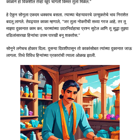
काळाने हा विकशील तेव्हा खूप चांगली किंमत तुला मिळेल.”
हे ऐकून सोनूला एकदम धक्काच बसला. त्याच्या चेहऱ्यावरचे उत्सुकतेचे भाव निराशेत
बदलू लागले. तेवढ्यात काका म्हणाले, “जर तुला नोकरीची सध्या गरज आहे, तर तू
माझ्या दुकानात काम कर, घरच्यांच्या उदरनिर्वाहाचा प्रश्न सुटेल आणि तू सुद्धा तुझ्या
वडिलांसारखा हिऱ्यांचा उत्तम पारखी बनू शकतोस.”
सोनूने लगेचच होकार दिला. दुसऱ्या दिवशीपासून तो काकांसोबत त्यांच्या दुकानात जाऊ
लागला. तिथे विविध हिऱ्यांच्या प्रकारांची त्याला ओळख झाली.