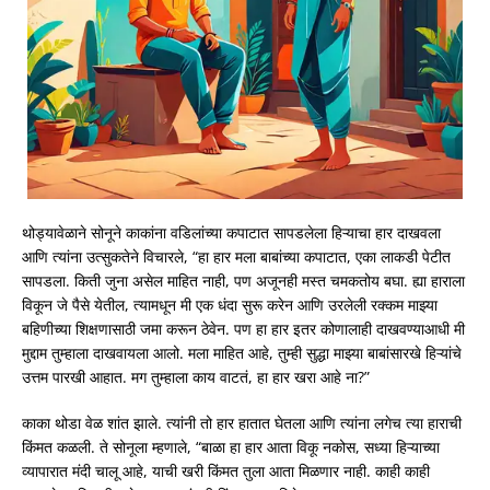
थोड्यावेळाने सोनूने काकांना वडिलांच्या कपाटात सापडलेला हिऱ्याचा हार दाखवला
आणि त्यांना उत्सुकतेने विचारले, “हा हार मला बाबांच्या कपाटात, एका लाकडी पेटीत
सापडला. किती जुना असेल माहित नाही, पण अजूनही मस्त चमकतोय बघा. ह्या हाराला
विकून जे पैसे येतील, त्यामधून मी एक धंदा सुरू करेन आणि उरलेली रक्कम माझ्या
बहिणीच्या शिक्षणासाठी जमा करून ठेवेन. पण हा हार इतर कोणालाही दाखवण्याआधी मी
मुद्दाम तुम्हाला दाखवायला आलो. मला माहित आहे, तुम्ही सुद्धा माझ्या बाबांसारखे हिऱ्यांचे
उत्तम पारखी आहात. मग तुम्हाला काय वाटतं, हा हार खरा आहे ना?”
काका थोडा वेळ शांत झाले. त्यांनी तो हार हातात घेतला आणि त्यांना लगेच त्या हाराची
किंमत कळली. ते सोनूला म्हणाले, “बाळा हा हार आता विकू नकोस, सध्या हिऱ्याच्या
व्यापारात मंदी चालू आहे, याची खरी किंमत तुला आता मिळणार नाही. काही काही