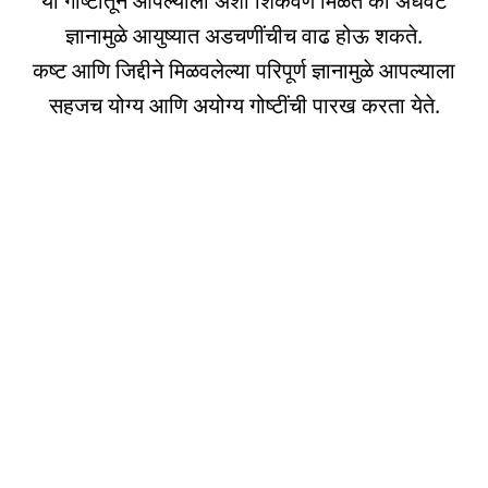
या गोष्टीतून आपल्याला अशी शिकवण मिळते की अर्धवट
ज्ञानामुळे आयुष्यात अडचणींचीच वाढ होऊ शकते.
कष्ट आणि जिद्दीने मिळवलेल्या परिपूर्ण ज्ञानामुळे आपल्याला
सहजच योग्य आणि अयोग्य गोष्टींची पारख करता येते.