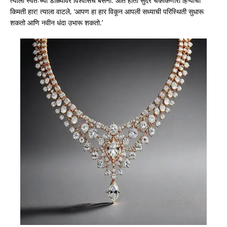
त्याला स्वतःच्या डोळ्यांवर विश्वासच बसेना. आत होता सुंदर चकाकणारा हिऱ्याचा
किमती हार! त्याला वाटले, ‘आपण हा हार विकून आपली सध्याची परिस्थिती सुधारू
शकतो आणि नवीन धंदा उभारू शकतो.’