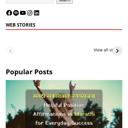
Search
WEB STORIES
LeBron James’
LeBron James’
Future — Lakers
Lakers Future
View all stories
or Warriors?
Hangs in Balance
Popular Posts