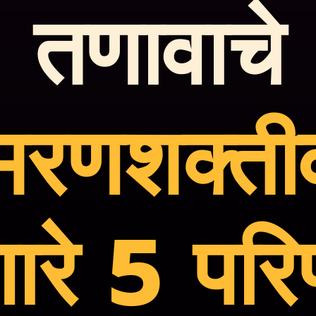
तणावाचे
्मरणशक्ती
णारे 5 पर