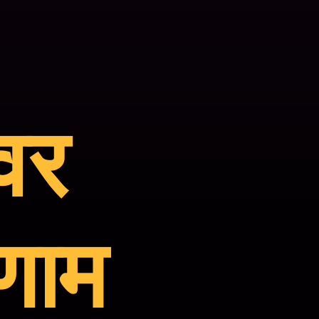
वर
िणाम